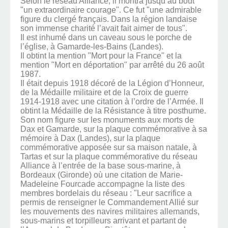
Selon le réseau Alliance, il montra jusqu’au bout
"un extraordinaire courage". Ce fut "une admirable
figure du clergé français. Dans la région landaise
son immense charité l’avait fait aimer de tous".
Il est inhumé dans un caveau sous le porche de
l’église, à Gamarde-les-Bains (Landes).
Il obtint la mention "Mort pour la France" et la
mention "Mort en déportation" par arrêté du 26 août
1987.
Il était depuis 1918 décoré de la Légion d’Honneur,
de la Médaille militaire et de la Croix de guerre
1914-1918 avec une citation à l’ordre de l’Armée. Il
obtint la Médaille de la Résistance à titre posthume.
Son nom figure sur les monuments aux morts de
Dax et Gamarde, sur la plaque commémorative à sa
mémoire à Dax (Landes), sur la plaque
commémorative apposée sur sa maison natale, à
Tartas et sur la plaque commémorative du réseau
Alliance à l’entrée de la base sous-marine, à
Bordeaux (Gironde) où une citation de Marie-
Madeleine Fourcade accompagne la liste des
membres bordelais du réseau : "Leur sacrifice a
permis de renseigner le Commandement Allié sur
les mouvements des navires militaires allemands,
sous-marins et torpilleurs arrivant et partant de