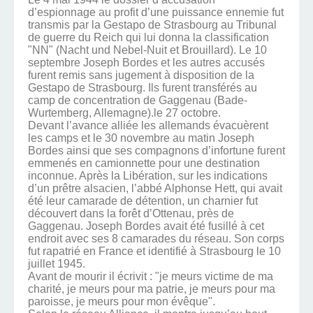
d’espionnage au profit d’une puissance ennemie fut
transmis par la Gestapo de Strasbourg au Tribunal
de guerre du Reich qui lui donna la classification
"NN" (Nacht und Nebel-Nuit et Brouillard). Le 10
septembre Joseph Bordes et les autres accusés
furent remis sans jugement à disposition de la
Gestapo de Strasbourg. Ils furent transférés au
camp de concentration de Gaggenau (Bade-
Wurtemberg, Allemagne).le 27 octobre.
Devant l’avance alliée les allemands évacuèrent
les camps et le 30 novembre au matin Joseph
Bordes ainsi que ses compagnons d’infortune furent
emmenés en camionnette pour une destination
inconnue. Après la Libération, sur les indications
d’un prêtre alsacien, l’abbé Alphonse Hett, qui avait
été leur camarade de détention, un charnier fut
découvert dans la forêt d’Ottenau, près de
Gaggenau. Joseph Bordes avait été fusillé à cet
endroit avec ses 8 camarades du réseau. Son corps
fut rapatrié en France et identifié à Strasbourg le 10
juillet 1945.
Avant de mourir il écrivit : "je meurs victime de ma
charité, je meurs pour ma patrie, je meurs pour ma
paroisse, je meurs pour mon évêque".