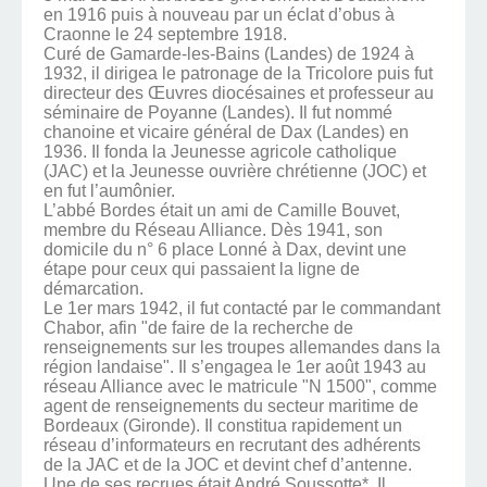
en 1916 puis à nouveau par un éclat d’obus à
Craonne le 24 septembre 1918.
Curé de Gamarde-les-Bains (Landes) de 1924 à
1932, il dirigea le patronage de la Tricolore puis fut
directeur des Œuvres diocésaines et professeur au
séminaire de Poyanne (Landes). Il fut nommé
chanoine et vicaire général de Dax (Landes) en
1936. Il fonda la Jeunesse agricole catholique
(JAC) et la Jeunesse ouvrière chrétienne (JOC) et
en fut l’aumônier.
L’abbé Bordes était un ami de Camille Bouvet,
membre du Réseau Alliance. Dès 1941, son
domicile du n° 6 place Lonné à Dax, devint une
étape pour ceux qui passaient la ligne de
démarcation.
Le 1er mars 1942, il fut contacté par le commandant
Chabor, afin "de faire de la recherche de
renseignements sur les troupes allemandes dans la
région landaise". Il s’engagea le 1er août 1943 au
réseau Alliance avec le matricule "N 1500", comme
agent de renseignements du secteur maritime de
Bordeaux (Gironde). Il constitua rapidement un
réseau d’informateurs en recrutant des adhérents
de la JAC et de la JOC et devint chef d’antenne.
Une de ses recrues était André Soussotte*. Il