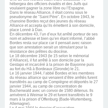
hébergea des officiers évadés et des Juifs qui
voulaient gagner la zone libre ou l’Espagne.
Dans le réseau Alliance, il était connu sous le
pseudonyme de "Saint Père". En octobre 1943, le
chanoine Bordes reçut des jeunes du réseau
Alliance et accepta qu’ils émettent à son domicile,
place Lonné à Dax.
En décembre 43, l’un d’eux fut arrêté porteur de ses
nom et adresse et bien qu’en étant informé, l’abbé
Bordes resta sur place car il pensait avec raison
que son arrestation serait un stimulant pour la
résistance des prêtres du diocèse.
Le 18 décembre 1943 (le 15 selon le mémorial
d’Alliance), il fut arrêté à son domicile par la
Gestapo et incarcéré à la prison de Bayonne puis
au fort du Hâ à Bordeaux (Gironde) le 21.
Le 16 janvier 1944, l’abbé Bordes et les membres
du réseau alliance qui venaient d’être arrêtés furent
transférés au camp de Compiègne et déportés le 27
janvier 1944, au camp de concentration de
Buchenwald avec un convoi de 1580 détenus. Ils
arrivèrent à Weimar le 29 et furent transférés le 9
mars à la prison d’Offenburg (Bade-Wurtemberg,
Allemagne).
Le 4 mai 1944 le dossier d’accusation