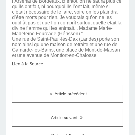
l’Arsenal de Bordeaux. Bientôt, on ne saura plus ce
qu’ils ont fait, ni pourquoi ils l’ont fait, même si
c’était nécessaire de le faire, voire on les plaindra
d’être morts pour rien. Je voudrais qu’on ne les
oubliât pas et que l’on comprît surtout quelle était la
divine flamme qui les animait... Madame Marie-
Madeleine Fourcade (Hérisson)."
Une rue de Saint-Paul-lès-Dax (Landes) porte son
nom ainsi qu’une maison de retraite et une rue de
Gamarde-les-Bains, une place de Mont-de-Marsan
et une avenue de Montfort-en-Chalosse.
Lien à la Source
Article précédent
Article suivant