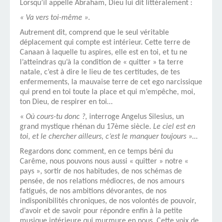
Lorsqu’il appelle Abraham, Dieu lui dit littéralement :
« Va vers toi-même ».
Autrement dit, comprend que le seul véritable
déplacement qui compte est intérieur. Cette terre de
Canaan à laquelle tu aspires, elle est en toi, et tu ne
l’atteindras qu’à la condition de « quitter » ta terre
natale, c’est à dire le lieu de tes certitudes, de tes
enfermements, la mauvaise terre de cet ego narcissique
qui prend en toi toute la place et qui m’empêche, moi,
ton Dieu, de respirer en toi…
«
Où cours-tu donc ?,
interroge Angelus Silesius, un
grand mystique rhénan du 17ème siècle.
Le ciel est en
toi, et le chercher ailleurs, c’est le manquer toujours »…
Regardons donc comment, en ce temps béni du
Carême, nous pouvons nous aussi « quitter » notre «
pays », sortir de nos habitudes, de nos schémas de
pensée, de nos relations médiocres, de nos amours
fatigués, de nos ambitions dévorantes, de nos
indisponibilités chroniques, de nos volontés de pouvoir,
d’avoir et de savoir pour répondre enfin à la petite
musique intérieure qui murmure en nous. Cette voix de