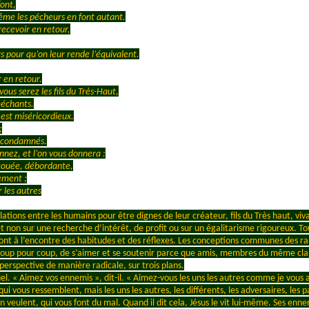
font,
ême les pécheurs en font autant.
recevoir en retour,
pour qu’on leur rende l’équivalent.
r en retour.
ous serez les fils du Très-Haut,
 méchants.
est miséricordieux.
;
s condamnés.
nez, et l’on vous donnera :
ecouée, débordante,
ement ;
 les autres
lations entre les humains pour être dignes de leur créateur, fils du Très haut, v
 et non sur une recherche d’intérêt, de profit ou sur un égalitarisme rigoureux. 
nt à l’encontre des habitudes et des réflexes. Les conceptions communes des ra
coup pour coup, de s’aimer et se soutenir parce que amis, membres du même cl
perspective de manière radicale, sur trois plans.
l. « Aimez vos ennemis », dit-il. « Aimez-vous les uns les autres comme je vous ai
 qui vous ressemblent, mais les uns les autres, les différents, les adversaires, l
veulent, qui vous font du mal. Quand il dit cela, Jésus le vit lui-même. Ses enn