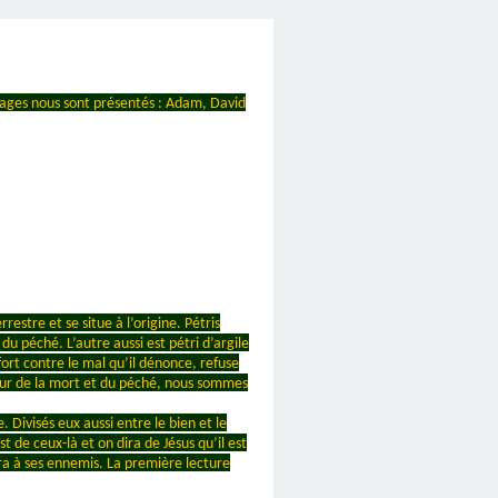
nnages nous sont présentés : Adam, David
stre et se situe à l’origine. Pétris
u péché. L’autre aussi est pétri d’argile
 fort contre le mal qu’il dénonce, refuse
eur de la mort et du péché, nous sommes
Divisés eux aussi entre le bien et le
t de ceux-là et on dira de Jésus qu’il est
nera à ses ennemis. La première lecture