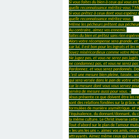
Si vous faites du bien à ceux qui vous en 
quelle reconnaissance méritez-vous ? M
Si vous prêtez à ceux dont vous espérez 
quelle reconnaissance méritez-vous ?
Même les pécheurs prêtent aux pécheurs 
Au contraire, aimez vos ennemis,
faites du bien et prêtez sans rien espére
Alors votre récompense sera grande, et v
car lui, il est bon pour les ingrats et les
Soyez miséricordieux comme votre Père 
Ne jugez pas, et vous ne serez pas jugés 
ne condamnez pas, et vous ne serez pa
Pardonnez, et vous serez pardonnés. Don
c’est une mesure bien pleine, tassée, s
qui sera versée dans le pan de votre vêt
car la mesure dont vous vous servez pour
servira de mesure aussi pour vous. »
Jésus présente ce que doivent être les re
sont des relations fondées sur la grâce,
formulées de manière asymétrique, et vo
l’équivalence, du donnant/donnant, du 
la même culture. Le Christ inverse cette 
Tout d’abord sur le plan de l’amour mutue
« les uns les uns », aimez vos amis, ceux
attrayants. Aimez même ceux qui vous en 