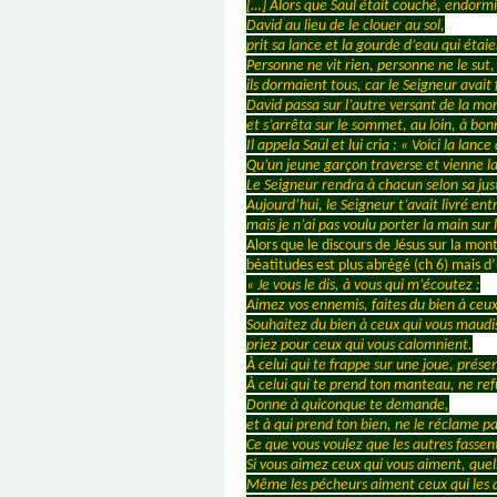
[…] Alors que Saül était couché, endormi
David au lieu de le clouer au sol,
prit sa lance et la gourde d’eau qui étaien
Personne ne vit rien, personne ne le sut,
ils dormaient tous, car le Seigneur avai
David passa sur l’autre versant de la m
et s’arrêta sur le sommet, au loin, à bon
Il appela Saül et lui cria : « Voici la lance 
Qu’un jeune garçon traverse et vienne l
Le Seigneur rendra à chacun selon sa justi
Aujourd’hui, le Seigneur t’avait livré en
mais je n’ai pas voulu porter la main sur
Alors que le discours de Jésus sur la mon
béatitudes est plus abrégé (ch 6) mais d
« Je vous le dis, à vous qui m’écoutez :
Aimez vos ennemis, faites du bien à ceux
Souhaitez du bien à ceux qui vous maudi
priez pour ceux qui vous calomnient.
À celui qui te frappe sur une joue, présen
À celui qui te prend ton manteau, ne ref
Donne à quiconque te demande,
et à qui prend ton bien, ne le réclame pa
Ce que vous voulez que les autres fassent
Si vous aimez ceux qui vous aiment, que
Même les pécheurs aiment ceux qui les 