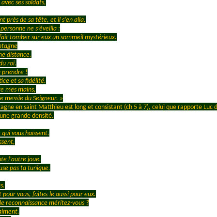
 avec ses soldats,
t près de sa tête, et il s’en alla.
 personne ne s’éveilla :
t fait tomber sur eux un sommeil mystérieux.
ontagne
ne distance.
du roi.
a prendre !
ce et sa fidélité.
tre mes mains,
 le messie du Seigneur. »
tagne en saint Matthieu est long et consistant (ch 5 à 7), celui que rapporte Luc 
’une grande densité.
 qui vous haïssent.
ssent,
te l’autre joue.
use pas ta tunique.
s.
 pour vous, faites-le aussi pour eux.
lle reconnaissance méritez-vous ?
aiment.