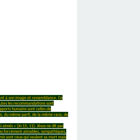
ivant à son image et ressemblance. Ce
Toutes les recommandations sont
pports humains sont celles de
an, du même parti, de la même race, de
 aimés » (Jn 15, 11). Jésus ne dit pas
es pas forcément aimables, sympathiques,
emis sont ceux qui veulent sa mort mais