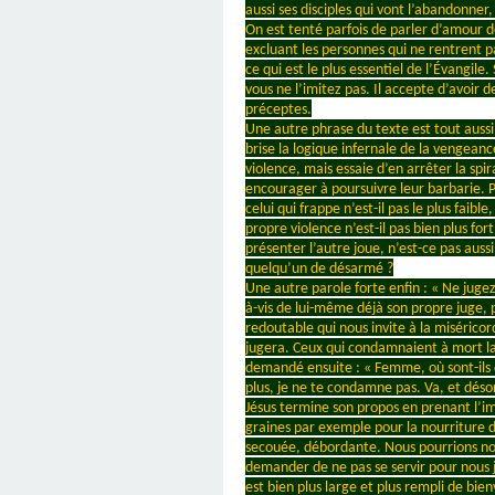
aussi ses disciples qui vont l’abandonner
On est tenté parfois de parler d’amour d
excluant les personnes qui ne rentrent pa
ce qui est le plus essentiel de l’Évangil
vous ne l’imitez pas. Il accepte d’avoir d
préceptes.
Une autre phrase du texte est tout aussi 
brise la logique infernale de la vengean
violence, mais essaie d’en arrêter la spira
encourager à poursuivre leur barbarie. Pe
celui qui frappe n’est-il pas le plus faibl
propre violence n’est-il pas bien plus fo
présenter l’autre joue, n’est-ce pas aus
quelqu’un de désarmé ?
Une autre parole forte enfin : « Ne juge
à-vis de lui-même déjà son propre juge, p
redoutable qui nous invite à la miséricor
jugera. Ceux qui condamnaient à mort la f
demandé ensuite : « Femme, où sont-ils d
plus, je ne te condamne pas. Va, et désor
Jésus termine son propos en prenant l’im
graines par exemple pour la nourriture d
secouée, débordante. Nous pourrions nous
demander de ne pas se servir pour nous ju
est bien plus large et plus rempli de bie