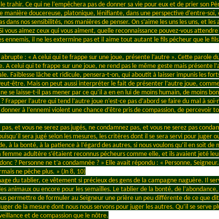
, le trahir. Ce qui ne l’empêchera pas de donner sa vie pour eux et de prier son Pè
e manière doucereuse, platonique, lénifiante, dans une perspective d’entre-soi,
s dans nos sensibilités, nos manières de penser. On s’aime les uns les uns, et les a
e. Si vous aimez ceux qui vous aiment, quelle reconnaissance pouvez-vous attendre
es ennemis, il ne les extermine pas et il aime tout autant le fils pécheur que le fi
abrupte : « A celui qui te frappe sur une joue, présente l’autre ». Cette parole du
ce. A celui qui te frappe sur une joue, ne rend pas le même geste mais présente l
le. Faiblesse lâche et ridicule, pensera-t-on, qui aboutit à laisser impunis les forts,
ut-être. Mais on peut aussi interpréter le fait de présenter l’autre joue, comme l
e, ne se laisse-t-il pas mener par ce qu’il a en en lui de moins humain, de moins bon
rt ? Frapper l’autre qui tend l’autre joue n’est-ce pas d’abord se faire du mal à s
si donner à l’ennemi violent une chance d’être pris de compassion, de percevoir t
z pas, et vous ne serez pas jugés, ne condamnez pas, et vous ne serez pas condam
uisqu’il sera jugé selon les mesures, les critères dont il se sera servi pour juger
de, à la bonté, à la patience à l’égard des autres, si nous voulons qu’il en soit
emme adultère s’étaient reconnus pécheurs comme elle, et ils avaient jeté leurs p
onc ? Personne ne t’a condamnée ? » Elle avait répondu : « Personne, Seigneur. »
mais ne pèche plus. » (Jn 8, 10)
age du tablier, ce vêtement si précieux des gens de la campagne naguère. Il ser
es animaux ou encore pour les semailles. Le tablier de la bonté, de l’abondance,
 permettre de formuler au Seigneur une prière un peu différente de ce que dit la
ger de la mesure dont nous nous servons pour juger les autres. Qu’il se serve plu
nveillance et de compassion que le nôtre.