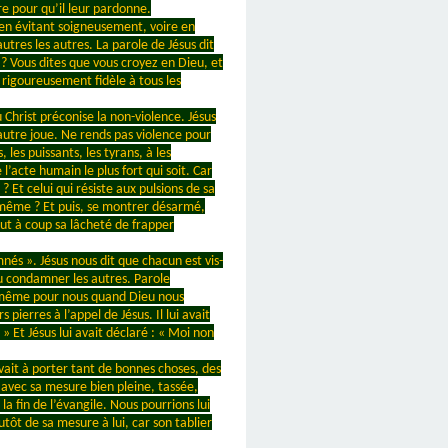
re pour qu’il leur pardonne.
 en évitant soigneusement, voire en
utres les autres. La parole de Jésus dit
 ? Vous dites que vous croyez en Dieu, et
ls rigoureusement fidèle à tous les
 Christ préconise la non-violence. Jésus
’autre joue. Ne rends pas violence pour
 les puissants, les tyrans, à les
’acte humain le plus fort qui soit. Car
 ? Et celui qui résiste aux pulsions de sa
oi-même ? Et puis, se montrer désarmé,
out à coup sa lâcheté de frapper
nés ». Jésus nous dit que chacun est vis-
 ou condamner les autres. Parole
 de même pour nous quand Dieu nous
ierres à l’appel de Jésus. Il lui avait
 Et Jésus lui avait déclaré : « Moi non
vait à porter tant de bonnes choses, des
 avec sa mesure bien pleine, tassée,
 fin de l’évangile. Nous pourrions lui
tôt de sa mesure à lui, car son tablier