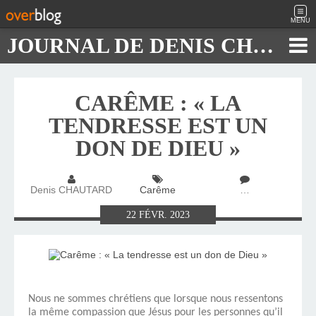
MENU
JOURNAL DE DENIS CHAUTARD
CARÊME : « LA
TENDRESSE EST UN
DON DE DIEU »
Denis CHAUTARD
Carême
…
22
FÉVR.
2023
Nous ne sommes chrétiens que lorsque nous ressentons
la même compassion que Jésus pour les personnes qu’il