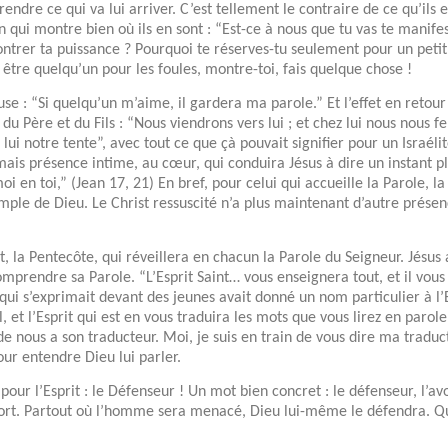
endre ce qui va lui arriver. C’est tellement le contraire de ce qu’ils e
 qui montre bien où ils en sont : “Est-ce à nous que tu vas te manife
ontrer ta puissance ? Pourquoi te réserves-tu seulement pour un petit
x être quelqu’un pour les foules, montre-toi, fais quelque chose !
use : “Si quelqu’un m’aime, il gardera ma parole.” Et l’effet en reto
e du Père et du Fils : “Nous viendrons vers lui ; et chez lui nous nous
 lui notre tente”, avec tout ce que çà pouvait signifier pour un Israél
mais présence intime, au cœur, qui conduira Jésus à dire un instant pl
i en toi,” (Jean 17, 21) En bref, pour celui qui accueille la Parole, 
emple de Dieu. Le Christ ressuscité n’a plus maintenant d’autre prés
t, la Pentecôte, qui réveillera en chacun la Parole du Seigneur. Jésus 
omprendre sa Parole. “L’Esprit Saint… vous enseignera tout, et il vous
qui s’exprimait devant des jeunes avait donné un nom particulier à l’Esp
-il, et l’Esprit qui est en vous traduira les mots que vous lirez en paro
 nous a son traducteur. Moi, je suis en train de vous dire ma traduc
ur entendre Dieu lui parler.
pour l’Esprit : le Défenseur ! Un mot bien concret : le défenseur, l’av
rt. Partout où l’homme sera menacé, Dieu lui-même le défendra. Quan