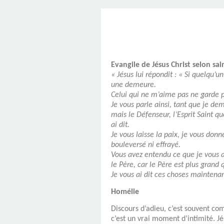
SAINT MARCEL (EUR
CE SAMEDI 12 JUIL
RÉALISÉES PAR M
AN APRÈS LA MOR
FRANCE DU 12 JU
LA MAISON DES
DIMANCHE 7 JUIN
MISSION DE FR
PRIVAS ANNÉE
MES RACIN
PONTIGNY LE 12 JU
PÈRE MATERNEL,
JOSIMO TAVARES L
PONTIGNY (Y
OCTOBRE 2
8 AOÛT 20
EVREUX
1987 À SAINT SÉB
FERLAT EN 1
Evangile de Jésus Christ selon sai
« Jésus lui répondit : « Si quelqu’
une demeure.
TOCANTINS (BR
Celui qui ne m’aime pas ne garde p
Je vous parle ainsi, tant que je de
mais le Défenseur, l’Esprit Saint q
ai dit.
Je vous laisse la paix, je vous do
bouleversé ni effrayé.
Vous avez entendu ce que je vous ai 
le Père, car le Père est plus grand
Je vous ai dit ces choses maintenant,
Homélie
Discours d’adieu, c’est souvent co
c’est un vrai moment d’intimité. Jé