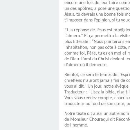
encore une fois de leur faire compr
un des apôtres, a posé une question
Jésus, tu devrais une bonne fois m
t’imposer dans l’opinion, si tu veu
Et la réponse de Jésus est prodigie
l’aimera.” Et ça permettra la visit
plus littérale : “Nous planterons en
inhabitation, non pas côte à côte, 
comme toi, Père, tu es en moi et mo
de Dieu. L’ami du Christ devient t
d’aimer où il demeure.
Bientôt, ce sera le temps de l’Espri
chrétiens n’auront jamais fini de c
vous ai dit.” Un jour, notre évêque 
Traducteur : “Lisez la bible, disait
Vous vous rendez compte, chacun de
traducteur au fond de son cœur, po
Notre texte dit aussi un autre nom 
de Monsieur Chouraqui dit Réconfo
de l’homme.