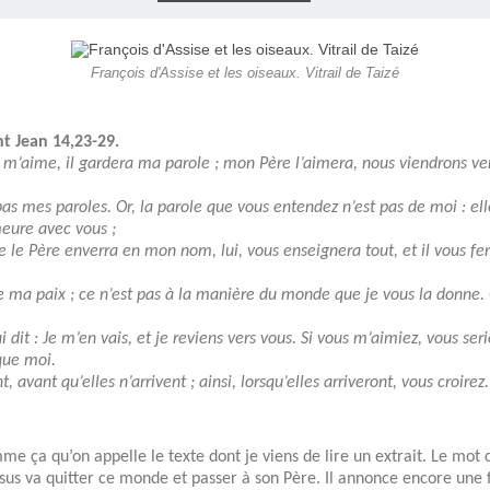
E), SAMEDI
LET 2025 À
ON GRAND
T DE DON
IN AU 19
 FRÈRES
 2015 À
ANCE À
S 1930
ES
ILLET 2025
 ETIENNE
E 11 MAI
ONNE)
015
15
François d'Assise et les oiseaux. Vitrail de Taizé
ASTIEN DE
918
nt Jean 14,23-29.
un m’aime, il gardera ma parole ; mon Père l’aimera, nous viendrons vers
ÉSIL)
as mes paroles. Or, la parole que vous entendez n’est pas de moi : ell
meure avec vous ;
ue le Père enverra en mon nom, lui, vous enseignera tout, et il vous fe
nne ma paix ; ce n’est pas à la manière du monde que je vous la donne.
dit : Je m’en vais, et je reviens vers vous. Si vous m’aimiez, vous seri
 que moi.
 avant qu’elles n’arrivent ; ainsi, lorsqu’elles arriveront, vous croirez.
mme ça qu’on appelle le texte dont je viens de lire un extrait. Le mot
sus va quitter ce monde et passer à son Père. Il annonce encore une fo