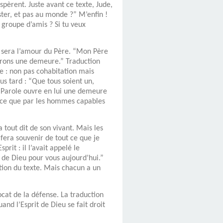
spèrent. Juste avant ce texte, Jude,
ster, et pas au monde ?” M’enfin !
 groupe d’amis ? Si tu veux
ur sera l’amour du Père. “Mon Père
 ferons une demeure.” Traduction
ite : non pas cohabitation mais
us tard : “Que tous soient un,
la Parole ouvre en lui une demeure
ence que par les hommes capables
a tout dit de son vivant. Mais les
 fera souvenir de tout ce que je
rit : il l’avait appelé le
le de Dieu pour vous aujourd’hui.”
tion du texte. Mais chacun a un
ocat de la défense. La traduction
d l’Esprit de Dieu se fait droit