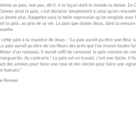
 donne sa paix, non pas, dit-il, à la façon dont le monde la donne. En 
onner ainsi la paix, c’est déclarer simplement à celui qu’on rencontre
us donne plus. Rappelez-vous la belle expression qu’on emploie avec l
fait la paix, au prix de sa vie. La paix que donne Jésus, dans la mesure o
uvelle.
 cette paix à la manière de Jésus : “La paix aurait pu être une fleur 
a paix aurait pu être de ces fleurs des prés que l’on trouve toutes f
détour d’un ruisseau. Il aurait suffi de ramasser la paix comme on
marguerite. Au contraire ! La paix est un travail, c’est une tâche. Il f
faut des années pour faire une rose et des siècles pour faire une vigne.
age humain.”
de Rennes