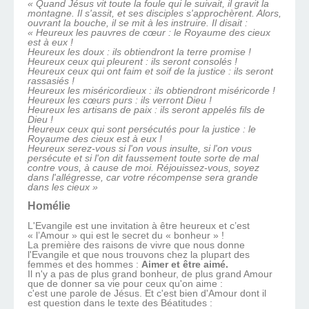
« Quand Jésus vit toute la foule qui le suivait, il gravit la
montagne. Il s'assit, et ses disciples s'approchèrent. Alors,
ouvrant la bouche, il se mit à les instruire. Il disait :
« Heureux les pauvres de cœur : le Royaume des cieux
est à eux !
Heureux les doux : ils obtiendront la terre promise !
Heureux ceux qui pleurent : ils seront consolés !
Heureux ceux qui ont faim et soif de la justice : ils seront
rassasiés !
Heureux les miséricordieux : ils obtiendront miséricorde !
Heureux les cœurs purs : ils verront Dieu !
Heureux les artisans de paix : ils seront appelés fils de
Dieu !
Heureux ceux qui sont persécutés pour la justice : le
Royaume des cieux est à eux !
Heureux serez-vous si l'on vous insulte, si l'on vous
persécute et si l'on dit faussement toute sorte de mal
contre vous, à cause de moi. Réjouissez-vous, soyez
dans l'allégresse, car votre récompense sera grande
dans les cieux »
Homélie
L'Evangile est une invitation à être heureux et c’est
« l’Amour » qui est le secret du « bonheur » !
La première des raisons de vivre que nous donne
l'Evangile et que nous trouvons chez la plupart des
femmes et des hommes :
Aimer et être aimé.
Il n'y a pas de plus grand bonheur, de plus grand Amour
que de donner sa vie pour ceux qu'on aime :
c'est une parole de Jésus. Et c'est bien d'Amour dont il
est question dans le texte des Béatitudes :