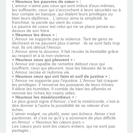
« Heureux les pauvres de cœur » :
L'amour n'aime pas ceux qui sont imbus d'eux-mêmes,
les suffisants, ceux qui s'accrochent à leurs sécurités ou à
leur compte en banque, qui étalent leurs privilèges ou
bien leurs diplômes... L'amour aime la simplicité, la
franchise, la parole qui vient du coeur.
Le pauvre de coeur est celui qui ne se place jamais au-
dessus de son frère.
« Heureux les doux » :
L'Amour ne supporte pas la violence. Tant de gens se
déchirent et ne peuvent plus s'aimer : ils se sont faits trop
mal. Ils ont détruit l'Amour.
L'Amour aime la douceur. Il fait reculer la bestialité grâce
au respect et à la non-violence.
« Heureux ceux qui pleurent » :
L'Amour est capable de remettre debout ceux qui
souffrent, ceux qui pleurent, tous les blessés de la vie.
L'Amour recrée et redonne vie.
« Heureux ceux qui ont faim et soif de justice » :
L'Amour ne supporte pas l'injustice. L'Amour fait craquer
les privilèges. l/ renverse les puissants de leurs trônes.
Il élève les humbles. Il comble de bien les affamés et
renvoie les riches les mains vides.
« Heureux les miséricordieux » :
Le plus grand signe d'Amour, c'est la miséricorde, c'est-à-
dire donner à l'autre la possibilité de se relever d'un
échec.
L'aimer malgré, ou plutôt, avec ses échecs. Aimer c'est
pardonner, et c'est ce qu'il y a sûrement de plus difficile
en Amour. « Heureux les cœurs purs »
Les cœurs purs sont les cœurs entiers, qui ne sont pas
partagés ;