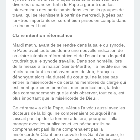
divorcés remariés». Enfin le Pape a garanti que les
interventions des participants dans les petits groupes de
travail qui se réunissent à partir de mercredi, jugées par
lui «très importantes», seront bien prises en compte dans
le document final.
Claire intention réformatrice
Mardi matin, avant de se rendre dans la salle du synode,
le Pape avait toutefois donné une nouvelle indication de
sa claire intention réformatrice et de l'esprit dans lequel il
voudrait que le synode travaille. Dans son homélie, lors
de la messe à la maison Sainte-Marthe, il a médité sur les
récits racontant les mésaventures de Job, François
dénonçant alors «la dureté du cœur qui ne laisse pas
entrer la miséricorde» de certains membres du clergé qui
estiment que «mes pensées, mes prédications, la liste
des commandements que je dois observer, tout cela, est
plus important que la miséricorde de Dieu».
Ce «drame» a dit le Pape, «Jésus l'a vécu aussi avec les
docteurs de la loi qui ne comprenaient pourquoi il ne
laissait pas lapider la femme adultère, pourquoi il allait
manger avec les publicains et les pécheurs: ils ne
comprenaient pas! Ils ne comprenaient pas la
miséricorde!» Citant une nouvelle fois Saint Ambroise, le
pape a alors lancé: «Là où les ministres du Christ sont, il