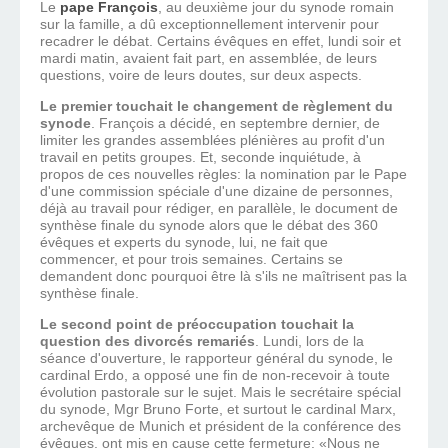
Le
pape François
, au deuxième jour du synode romain
sur la famille, a dû exceptionnellement intervenir pour
recadrer le débat. Certains évêques en effet, lundi soir et
mardi matin, avaient fait part, en assemblée, de leurs
questions, voire de leurs doutes, sur deux aspects.
Le premier touchait le changement de règlement du
synode
. François a décidé, en septembre dernier, de
limiter les grandes assemblées plénières au profit d'un
travail en petits groupes. Et, seconde inquiétude, à
propos de ces nouvelles règles: la nomination par le Pape
d'une commission spéciale d'une dizaine de personnes,
déjà au travail pour rédiger, en parallèle, le document de
synthèse finale du synode alors que le débat des 360
évêques et experts du synode, lui, ne fait que
commencer, et pour trois semaines. Certains se
demandent donc pourquoi être là s'ils ne maîtrisent pas la
synthèse finale.
Le second point de préoccupation touchait la
question des divorcés remariés
. Lundi, lors de la
séance d'ouverture, le rapporteur général du synode, le
cardinal Erdo, a opposé une fin de non-recevoir à toute
évolution pastorale sur le sujet. Mais le secrétaire spécial
du synode, Mgr Bruno Forte, et surtout le cardinal Marx,
archevêque de Munich et président de la conférence des
évêques, ont mis en cause cette fermeture: «Nous ne