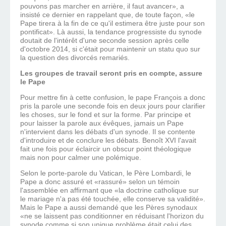
pouvons pas marcher en arrière, il faut avancer», a
insisté ce dernier en rappelant que, de toute façon, «le
Pape tirera à la fin de ce qu'il estimera être juste pour son
pontificat». Là aussi, la tendance progressiste du synode
doutait de l'intérêt d'une seconde session après celle
d'octobre 2014, si c'était pour maintenir un statu quo sur
la question des divorcés remariés.
Les groupes de travail seront pris en compte, assure
le Pape
Pour mettre fin à cette confusion, le pape François a donc
pris la parole une seconde fois en deux jours pour clarifier
les choses, sur le fond et sur la forme. Par principe et
pour laisser la parole aux évêques, jamais un Pape
n'intervient dans les débats d'un synode. Il se contente
d'introduire et de conclure les débats. Benoît XVI l'avait
fait une fois pour éclaircir un obscur point théologique
mais non pour calmer une polémique.
Selon le porte-parole du Vatican, le Père Lombardi, le
Pape a donc assuré et «rassuré» selon un témoin
l'assemblée en affirmant que «la doctrine catholique sur
le mariage n'a pas été touchée, elle conserve sa validité».
Mais le Pape a aussi demandé que les Pères synodaux
«ne se laissent pas conditionner en réduisant l'horizon du
synode comme si son unique problème était celui des