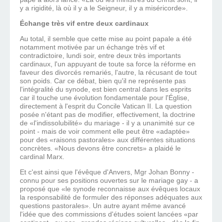
y a rigidité, là où il y a le Seigneur, il y a miséricorde».
Échange très vif entre deux cardinaux
Au total, il semble que cette mise au point papale a été
notamment motivée par un échange très vif et
contradictoire, lundi soir, entre deux très importants
cardinaux, l'un appuyant de toute sa force la réforme en
faveur des divorcés remariés, l'autre, la récusant de tout
son poids. Car ce débat, bien qu'il ne représente pas
l'intégralité du synode, est bien central dans les esprits
car il touche une évolution fondamentale pour l'Église,
directement à l'esprit du Concile Vatican II. La question
posée n'étant pas de modifier, effectivement, la doctrine
de «l'indissolubilité» du mariage - il y a unanimité sur ce
point - mais de voir comment elle peut être «adaptée»
pour des «raisons pastorales» aux différentes situations
concrètes. «Nous devons être concrets» a plaidé le
cardinal Marx.
Et c'est ainsi que l'évêque d'Anvers, Mgr Johan Bonny -
connu pour ses positions ouvertes sur le mariage gay - a
proposé que «le synode reconnaisse aux évêques locaux
la responsabilité de formuler des réponses adéquates aux
questions pastorales». Un autre ayant même avancé
l'idée que des commissions d'études soient lancées «par