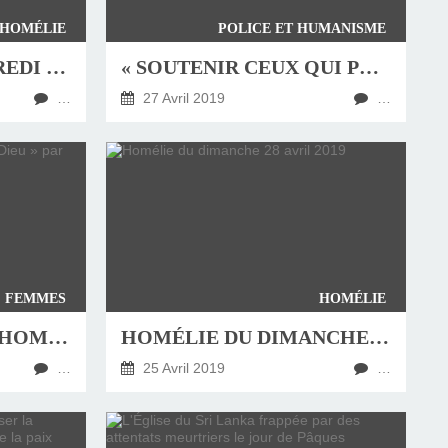
HOMÉLIE
POLICE ET HUMANISME
HOMÉLIE DU VENDREDI 26 AVRIL 2019
« SOUTENIR CEUX QUI PROTÈGENT » PAR BERNARD PODVIN
…
27 Avril 2019
…
FEMMES
HOMÉLIE
« LES FEMMES, LES HOMMES ET DIEU » PAR CHRISTIAN BOBIN
HOMÉLIE DU DIMANCHE 28 AVRIL 2019
…
25 Avril 2019
…