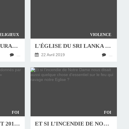
ELIGIEUX
VIOLENCE
JEAN-DOMINIQUE DURAND – PENSER LA MÉDITERRANÉE, LA DIVERSITÉ REND-ELLE LA PAIX IMPOSSIBLE ?
L'ÉGLISE DU SRI LANKA FRAPPÉE PAR DES ATTENTATS MEURTRIERS LE JOUR DE PÂQUES
…
22 Avril 2019
…
FOI
FOI
FÊTE DU JEUDI SAINT 2019 : « ORDONNÉS PAR LES PIEDS, ORDONNÉS POUR LA ROUTE »
ET SI L’INCENDIE DE NOTRE DAME NOUS DISAIT AUSSI QUELQUE CHOSE D’ESSENTIEL SUR LE FEU QUI RAVAGE NOTRE EGLISE ?