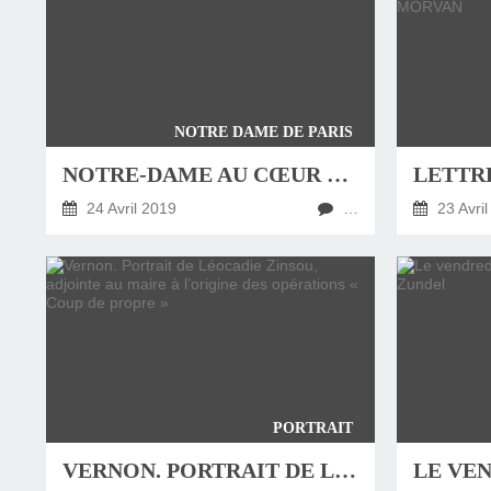
NOTRE DAME DE PARIS
NOTRE-DAME AU CŒUR DE L’HISTOIRE – DES RACINES ET DES AILES
24 Avril 2019
…
23 Avril
PORTRAIT
VERNON. PORTRAIT DE LÉOCADIE ZINSOU, ADJOINTE AU MAIRE À L’ORIGINE DES OPÉRATIONS « COUP DE PROPRE »