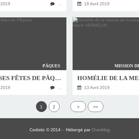
 2019
…
18 Avril 2019
PÂQUES
MISSION D
JOYEUSES FÊTES DE PÂQUES
 2019
…
13 Avril 2019
1
2
>
>>
Cedistic © 2014 - Hébergé par
Overblog