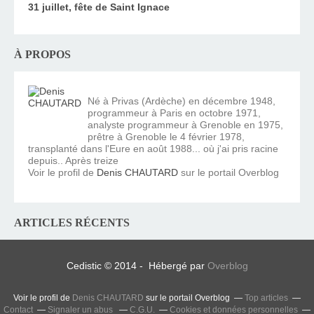
31 juillet, fête de Saint Ignace
À PROPOS
Né à Privas (Ardèche) en décembre 1948,
programmeur à Paris en octobre 1971,
analyste programmeur à Grenoble en 1975,
prêtre à Grenoble le 4 février 1978,
transplanté dans l'Eure en août 1988... où j'ai pris racine
depuis.. Après treize
Voir le profil de
Denis CHAUTARD
sur le portail Overblog
ARTICLES RÉCENTS
Cedistic © 2014 - Hébergé par
Overblog
Voir le profil de
Denis CHAUTARD
sur le portail Overblog
Top articles
Contact
Signaler un abus
C.G.U.
Cookies et données personnelles