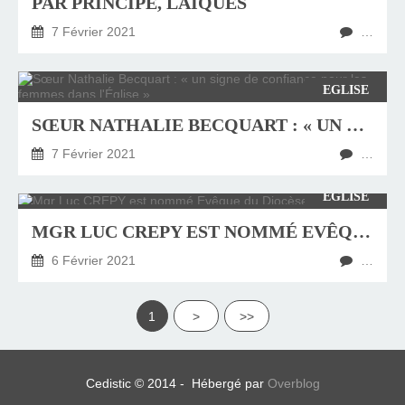
PAR PRINCIPE, LAÏQUES
7 Février 2021
…
EGLISE
SŒUR NATHALIE BECQUART : « UN SIGNE DE CONFIANCE POUR LES FEMMES DANS L'ÉGLISE »
7 Février 2021
…
EGLISE
MGR LUC CREPY EST NOMMÉ EVÊQUE DU DIOCÈSE DE VERSAILLES
6 Février 2021
…
1
>
>>
Cedistic © 2014 - Hébergé par
Overblog