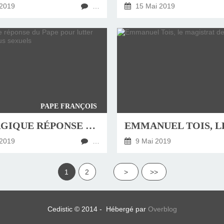
2019
…
15 Mai 2019
PAPE FRANÇOIS
L’ÉNERGIQUE RÉPONSE DU PAPE POUR LUTTER CONTRE LES ABUS SEXUELS
2019
…
9 Mai 2019
1
2
>
>>
Cedistic © 2014 - Hébergé par
Overblog