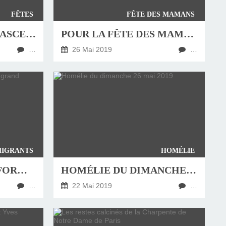
FÊTES
FÊTE DES MAMANS
BELLES FÊTES DE L’ASCENSION ET DE LA PENTECÔTE !
POUR LA FÊTE DES MAMANS
…
26 Mai 2019
…
IGRANTS
HOMÉLIE
MIGRATION: LA RÉFORME DE L'ASILE, GRAND RENDEZ-VOUS MANQUÉ POUR L'UE
HOMÉLIE DU DIMANCHE 26 MAI 2019
…
22 Mai 2019
…