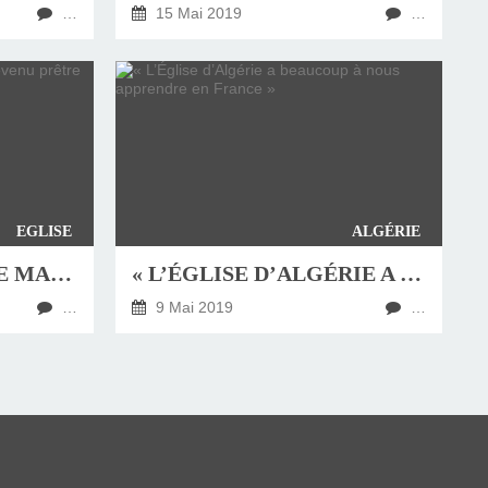
…
15 Mai 2019
…
EGLISE
ALGÉRIE
EMMANUEL TOIS, LE MAGISTRAT DEVENU PRÊTRE
« L’ÉGLISE D’ALGÉRIE A BEAUCOUP À NOUS APPRENDRE EN FRANCE »
…
9 Mai 2019
…