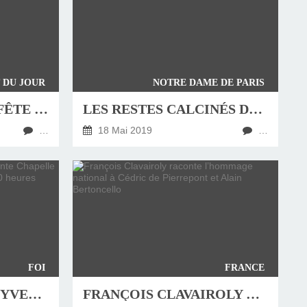
 DU JOUR
NOTRE DAME DE PARIS
DIMANCHE 19 MAI, FÊTE DE SAINT YVES
LES RESTES CALCINÉS DE LA CHARPENTE DE NOTRE DAME DE PARIS
…
18 Mai 2019
…
FOI
FRANCE
MESSE DE LA SAINT YVES À LA SAINTE CHAPELLE À PARIS CE MARDI 14 MAI 2019 À 20 HEURES
FRANÇOIS CLAVAIROLY RACONTE L’HOMMAGE NATIONAL À CÉDRIC DE PIERREPONT ET ALAIN BERTONCELLO