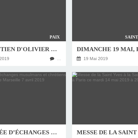
PAIX
SAINT
LE SOUTIEN D'OLIVIER GIROUD AU PÈLERINAGE MILITAIRE INTERNATIONAL
2019
…
19 Mai 2019
JOURNÉE D’ÉCHANGES MUSULMANS ET CHRÉTIENS DU DIOCÈSE DE MARSEILLE 7 AVRIL 2019