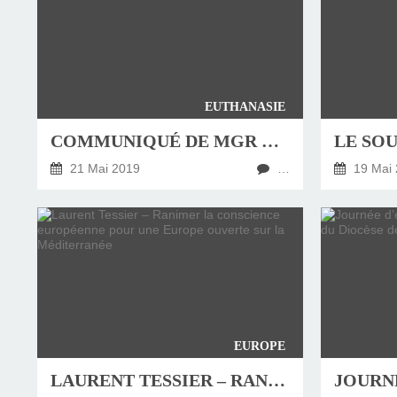
EUTHANASIE
COMMUNIQUÉ DE MGR MICHEL AUPETIT À PROPOS DE LA SITUATION DE M. VINCENT LAMBERT
21 Mai 2019
…
19 Mai 
EUROPE
LAURENT TESSIER – RANIMER LA CONSCIENCE EUROPÉENNE POUR UNE EUROPE OUVERTE SUR LA MÉDITERRANÉE