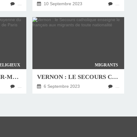
…
10 Septembre 2023
…
ELIGIEUX
MIGRANTS
ANNE-SOPHIE VIVIER-MURESAN, DOYENNE DU THEOLOGICUM À L'INSTITUT CATHOLIQUE DE PARIS
VERNON : LE SECOURS CATHOLIQUE ENSEIGNE LE FRANÇAIS AUX MIGRANTS DE TOUTE NATIONALITÉ
…
6 Septembre 2023
…