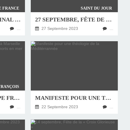
E FRANCE
SAINT DU JOUR
PORTRAIT DU CARDINAL JEAN-MARC AVELINE, ARCHEVÊQUE DE MARSEILLE
27 SEPTEMBRE, FÊTE DE SAINT VINCENT DE PAUL
…
27 Septembre 2023
…
FRANÇOIS
LE MESSAGE DU PAPE FRANÇOIS À MARSEILLE AUPRÈS DE LA STELLE DES MIGRANTS MORTS EN MER
MANIFESTE POUR UNE THÉOLOGIE DE LA MÉDITÉRRANNÉE
…
22 Septembre 2023
…