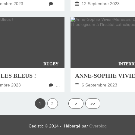
tembre 2023
…
12 Septembre 2023
RUGBY
INTERR
LES BLEUS !
embre 2023
…
6 Septembre 2023
1
2
>
>>
Cedistic © 2014 - Hébergé par
Overblog