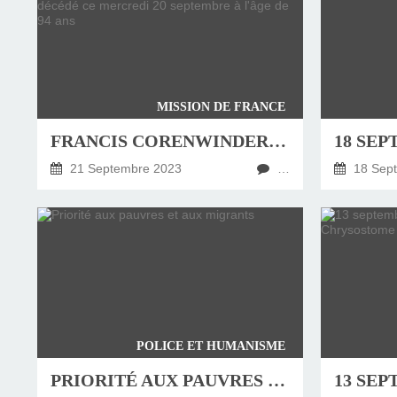
MISSION DE FRANCE
FRANCIS CORENWINDER, PRÊTRE DE LA MISSION DE FRANCE, NÉ LE 5 MAI 1929 EST DÉCÉDÉ CE MERCREDI 20 SEPTEMBRE À L'ÂGE DE 94 ANS
21 Septembre 2023
…
18 Sep
POLICE ET HUMANISME
PRIORITÉ AUX PAUVRES ET AUX MIGRANTS