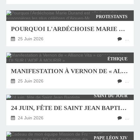
PROTESTANTS
POURQUOI L'ARDÉCHOISE MARIE DURAND EST-ELLE L'UNE DES PRISONNIÈRES LES PLUS CÉLÈBRES D'AIGUES-MORTES ?
25 Juin 2026
…
ÉTHIQUE
MANIFESTATION À VERNON DE « ALLIANCE VITA » CONCERNANT LA « LOI SUR L’AIDE À MOURIR »
25 Juin 2026
…
SAINT DU JOUR
24 JUIN, FÊTE DE SAINT JEAN BAPTISTE
24 Juin 2026
…
PAPE LÉON XIV