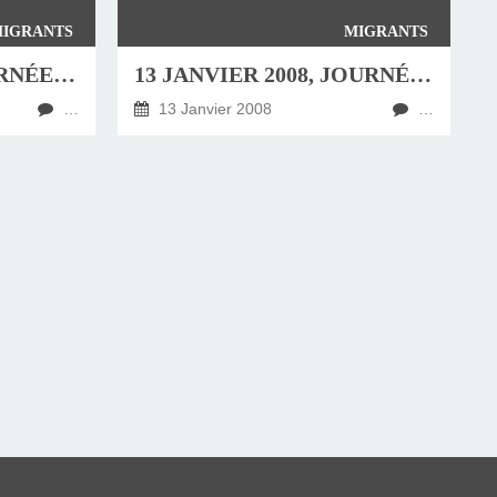
IGRANTS
MIGRANTS
LE 19 JANVIER, JOURNÉE EUROPÉENNE CONTRE L'ENFERMEMENT DES "SANS PAPIERS"
13 JANVIER 2008, JOURNÉE MONDIALE DES MIGRANTS
…
13 Janvier 2008
…