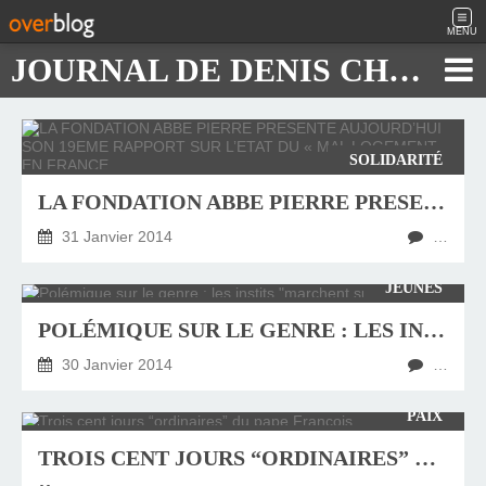
MENU
JOURNAL DE DENIS CHAUTARD
SOLIDARITÉ
LA FONDATION ABBE PIERRE PRESENTE AUJOURD’HUI SON 19EME RAPPORT SUR L’ETAT DU « MAL LOGEMENT » EN FRANCE
31 Janvier 2014
…
JEUNES
POLÉMIQUE SUR LE GENRE : LES INSTITS "MARCHENT SUR DES ŒUFS"
30 Janvier 2014
…
PAIX
TROIS CENT JOURS “ORDINAIRES” DU PAPE FRANÇOIS