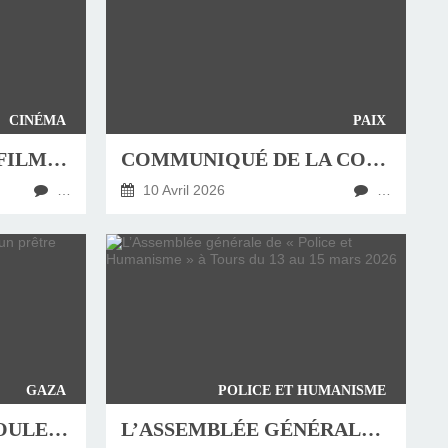
CINÉMA
PAIX
COMPOSTELLE, LE FILM DE YANN SAMUELL : UNE « PÉPITE »
COMMUNIQUÉ DE LA CONFÉRENCE DES EVÊQUES DE FRANCE AU SUJET DU LIBAN
…
10 Avril 2026
…
GAZA
POLICE ET HUMANISME
​​​​​​​LE TÉMOIGNAGE BOULEVERSANT D’UN PRÊTRE DANS L’ENFER DE GAZA !
L’ASSEMBLÉE GÉNÉRALE DE « POLICE ET HUMANISME » À TOURS DU 13 AU 15 MARS 2026