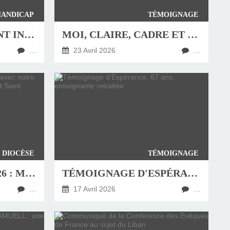
HANDICAP
TÉMOIGNAGE
LE SEUL RESTAURANT INCLUSIF DE L'EURE LANCE UN APPEL À L'AIDE
MOI, CLAIRE, CADRE ET VIERGE CONSACRÉE
…
23 Avril 2026
…
DIOCÈSE
TÉMOIGNAGE
SAMEDI 18 AVRIL 2026 : MARCHE AVEC NOTRE ÉVÊQUE, MGR. OLIVIER DE CAGNY, ET SAINT ADJUTOR
TÉMOIGNAGE D'ESPÉRANCE, 67 ANS, ENSEIGNANTE RETRAITÉE
…
17 Avril 2026
…