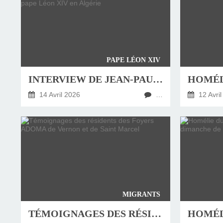
PAPE LÉON XIV
INTERVIEW DE JEAN-PAUL VESCO, CARDINAL-ARCHEVÊQUE D'ALGER AU MOMENT DE LA VISITE DU PAPE LÉON XIV EN ALGÉRIE
14 Avril 2026
…
12 Avril
MIGRANTS
TÉMOIGNAGES DES RÉSIDENTS DES FOYERS ADOMA DE VERNON ET DE SAINT MARCEL