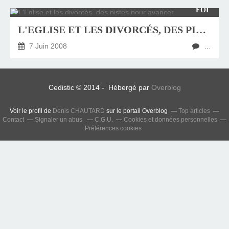
FOI
L'EGLISE ET LES DIVORCÉS, DES PISTES POUR AVANCER
7 Juin 2008
…
Cedistic © 2014 - Hébergé par
Overblog
Voir le profil de
Denis CHAUTARD
sur le portail Overblog
Top articles
Contact
Signaler un abus
C.G.U.
Cookies et données personnelles
Préférences cookies