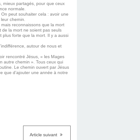
ués, mieux partagés, pour que ceux
ence normale.
re. On peut souhaiter cela : avoir une
 leur chemin.
i, mais reconnaissons que la mort
et de la mort ne soient pas seuls
plus forte que la mort. Il y a aussi
l’indifférence, autour de nous et
voir rencontré Jésus, « les Mages
un autre chemin ». Tous ceux qui
routine. Le chemin ouvert par Jésus
re que d’ajouter une année à notre
Article suivant