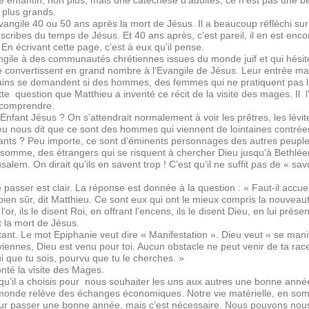
enfantin, non plus, mais une catéchèse d’adultes, ce n’est pas une bell
 plus grands.
évangile 40 ou 50 ans après la mort de Jésus. Il a beaucoup réfléchi su
 scribes du temps de Jésus. Et 40 ans après, c’est pareil, il en est enco
 écrivant cette page, c’est à eux qu’il pense.
angile à des communautés chrétiennes issues du monde juif et qui hésite
e convertissent en grand nombre à l’Evangile de Jésus. Leur entrée m
tains se demandent si des hommes, des femmes qui ne pratiquent pas l
ette question que Matthieu a inventé ce récit de la visite des mages.
 comprendre.
 l’Enfant Jésus ? On s’attendrait normalement à voir les prêtres, les lévit
eu nous dit que ce sont des hommes qui viennent de lointaines contrée
avants ? Peu importe, ce sont d’éminents personnages des autres peuple
 somme, des étrangers qui se risquent à chercher Dieu jusqu’à Bethlée
usalem. On dirait qu’ils en savent trop ! C’est qu’il ne suffit pas de « sa
asser est clair. La réponse est donnée à la question : « Faut-il accueil
en sûr, dit Matthieu. Ce sont eux qui ont le mieux compris la nouveaut
 l’or, ils le disent Roi, en offrant l’encens, ils le disent Dieu, en lui prés
 la mort de Jésus.
tant. Le mot Epiphanie veut dire « Manifestation ». Dieu veut « se man
viennes, Dieu est venu pour toi. Aucun obstacle ne peut venir de ta race,
ui que tu sois, pourvu que tu le cherches. »
nté la visite des Mages.
qu’il a choisis pour nous souhaiter les uns aux autres une bonne année 
 monde relève des échanges économiques. Notre vie matérielle, en somm
pour passer une bonne année, mais c’est nécessaire. Nous pouvons nous