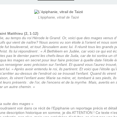
E), SAMEDI
LET 2025 À
ON GRAND
T DE DON
IN AU 19
 FRÈRES
 2015 À
ANCE À
S 1930
ES
ILLET 2025
 ETIENNE
E 11 MAI
ONNE)
015
15
L'épiphanie, vitrail de Taizé
ASTIEN DE
918
int Matthieu (2, 1-12)
ée, au temps du roi Hérode le Grand. Or, voici que des mages venus d’
uifs qui vient de naître? Nous avons vu son étoile à l’orient et nous 
de fut bouleversé, et tout Jérusalem avec lui. Il réunit tous les grands 
ÉSIL)
ist. Ils lui répondirent : « À Bethléem en Judée, car voici ce qui est écr
tes pas le dernier parmi les chefs-lieux de Juda, car de toi sortira un 
ua les mages en secret pour leur faire préciser à quelle date l’étoile ét
vous renseigner avec précision sur l’enfant. Et quand vous l’aurez trou
t lui. » Après avoir entendu le roi, ils partirent. Et voici que l’étoile qu’i
’arrêter au-dessus de l’endroit où se trouvait l’enfant. Quand ils virent l’
ison, ils virent l’enfant avec Marie sa mère; et, tombant à ses pieds, ils
irent leurs présents : de l’or, de l’encens et de la myrrhe. Mais, avertis 
par un autre chemin. »
la suite des mages
»
udraient voir dans ce récit de l’Epiphanie un reportage précis et détai
 une description historique en somme, je dis ATTENTION ! Ce texte n’e