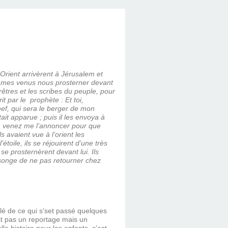
Orient arrivèrent à Jérusalem et
sommes venus nous prosterner devant
prêtres et les scribes du peuple, pour
it par le prophète : Et toi,
chef, qui sera le berger de mon
ait apparue ; puis il les envoya à
vé, venez me l’annoncer pour que
ls avaient vue à l’orient les
étoile, ils se réjouirent d’une très
 se prosternèrent devant lui. Ils
en songe de ne pas retourner chez
llé de ce qui s’set passé quelques
st pas un reportage mais un