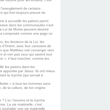
e histoire pour les enfants, c’est
r l’aveuglement de certains
re qui font toujours preuve du
nt à accueillir les païens parmi
assive dans les communautés n’est
a Loi de Moïse peuvent devenir
 Il l’a composée comme une page un
es, les docteurs de la Loi, les
s d’Orient, avec leur caravane de
s que Matthieu voit converger vers
m et non pas ceux qui savent tout
voir », il faut marcher, comme les
lir les païens dans les
é apportée par Jésus. Ils ont mieux
entant la myrrhe (qui servait à
ifester » à tous les hommes sans
 de ta culture, de ton origine
? L’or, l’encens et la myrrhe.
e. La vie matérielle, c’est
 souhaiter une vie matérielle