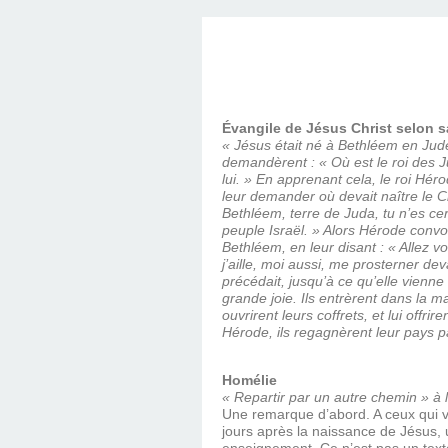
SAINT MARCEL (EUR
CE SAMEDI 12 JUIL
RÉALISÉES PAR M
AN APRÈS LA MOR
FRANCE DU 12 JU
LA MAISON DES
DIMANCHE 7 JUIN
MISSION DE FR
PRIVAS ANNÉE
MES RACIN
PONTIGNY LE 12 JU
PÈRE MATERNEL,
JOSIMO TAVARES L
PONTIGNY (Y
OCTOBRE 2
8 AOÛT 20
EVREUX
1987 À SAINT SÉB
FERLAT EN 1
Évangile de Jésus Christ selon sa
« Jésus était né à Bethléem en Jud
demandèrent : « Où est le roi des J
lui. » En apprenant cela, le roi Héro
TOCANTINS (BR
leur demander où devait naître le Chr
Bethléem, terre de Juda, tu n’es cer
peuple Israël. » Alors Hérode convoq
Bethléem, en leur disant : « Allez 
j’aille, moi aussi, me prosterner devan
précédait, jusqu’à ce qu’elle vienne s
grande joie. Ils entrèrent dans la ma
ouvrirent leurs coffrets, et lui offr
Hérode, ils regagnèrent leur pays 
Homélie
« Repartir par un autre chemin » à 
Une remarque d’abord. A ceux qui vo
jours après la naissance de Jésus,