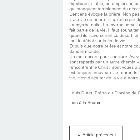
équilibrée, stable, un emploi sûr, u
qui manquent terriblement du néces
L’encens évoque la prière. Non pas la 
vraie vie de prière. Et qu’au cœur d
La myrrhe enfin. La myrrhe servait 
fait partie de la vie. Il faut souhai
quand ils traverseront ce désert, et
tout le débat sur la fin de vie.
Et puis que notre prière et notre co
dans le monde.
Un mot encore pour conclure. Avez-v
sont repartis par un autre chemin »
rencontrent le Christ sont voués à 
est toujours nouveau. Je reprends 
vie, c’est d’ajouter de la vie à notr
Louis Duret, Prêtre du Diocèse de
Lien à la Source
Article précédent