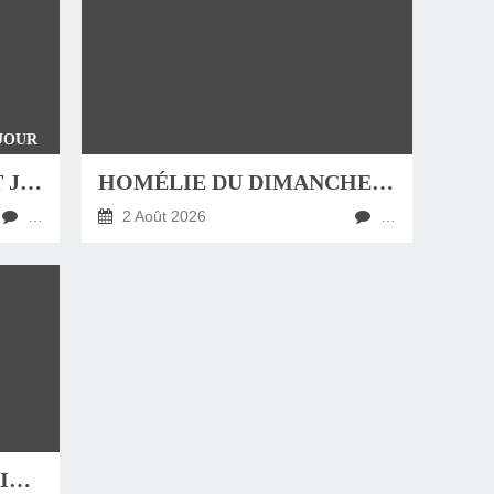
 JOUR
4 AOÛT , FÊTE DE SAINT JEAN-MARIE VIANNEY, CURÉ D'ARS
HOMÉLIE DU DIMANCHE 9 AOÛT 2026
…
2 Août 2026
…
31 JUILLET, FÊTE DE SAINT IGNACE