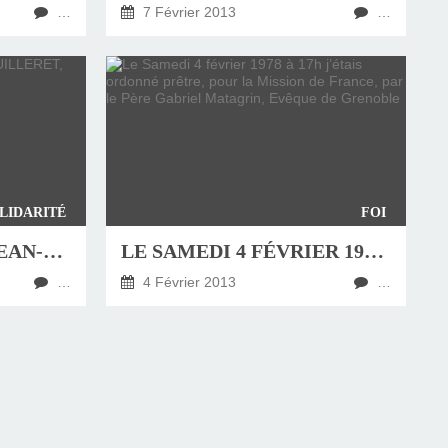
…
7 Février 2013
…
LIDARITÉ
FOI
COMMUNIQUÉ DE JEAN-LUC BOUILLERET, EVÊQUE D’AMIENS
LE SAMEDI 4 FÉVRIER 1978 À 17H J’ÉTAIS ORDONNÉ PRÊTRE, POUR LA MISSION DE FRANCE, PAR LE PÈRE GABRIEL MATAGRIN, EVÊQUE DE GRENOBLE
…
4 Février 2013
…