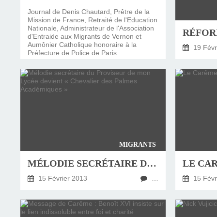
SAINT MARCEL (EUR
CE SAMEDI 12 JUIL
RÉALISÉES PAR M
AN APRÈS LA MOR
FRANCE DU 12 JU
LA MAISON DES
DIMANCHE 7 JUIN
MISSION DE FR
PRIVAS ANNÉE
MES RACIN
Journal de Denis Chautard, Prêtre de la
Mission de France, Retraité de l'Education
Nationale, Administrateur de l'Association
PONTIGNY LE 12 JU
PÈRE MATERNEL,
JOSIMO TAVARES L
PONTIGNY (Y
OCTOBRE 2
8 AOÛT 20
EVREUX
d'Entraide aux Migrants de Vernon et
Aumônier Catholique honoraire à la
19 Févr
Préfecture de Police de Paris
1987 À SAINT SÉB
FERLAT EN 1
TOCANTINS (BR
MIGRANTS
MÉLODIE SECRÉTAIRE DU PROVISEUR DE MON LYCÉE DEVIENT « CHEVALIER DES PALMES ACADÉMIQUES »
15 Février 2013
…
15 Févr