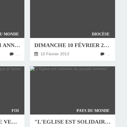
DU MONDE
DIOCÈSE
LE PAPE BENOIT XVI ANNONCE SA DÉMISSION POUR LE 28 FÉVRIER À 20H
DIMANCHE 10 FÉVRIER 2013, DIMANCHE DE LA SANTÉ ET JOURNÉE MONDIALE DES MALADES
…
10 Février 2013
…
FOI
PAYS DU MONDE
CARÊME 2013 : « QUE VEUX-TU QUE JE FASSE POUR TOI ? »
"L'EGLISE EST SOLIDAIRE DU PEUPLE TUNISIEN"