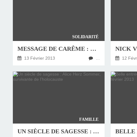
SOLIDARITÉ
MESSAGE DE CARÊME : BENOÎT XVI INSISTE SUR LE LIEN INDISSOLUBLE ENTRE FOI ET CHARITÉ
NICK V
13 Février 2013
…
12 Févr
FAMILLE
UN SIÈCLE DE SAGESSE : ALICE HERZ SOMMER, SURVIVANTE DE L’HOLOCAUSTE