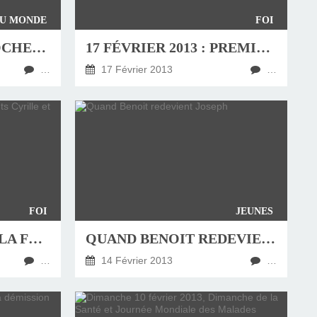
DU MONDE
FOI
DE NOUVELLES CLOCHES POUR NOTRE-DAME DE PARIS
17 FÉVRIER 2013 : PREMIER DIMANCHE DE CARÊME (C)
…
17 Février 2013
…
FOI
JEUNES
MÉDITATION POUR LA FÊTE DES SAINTS CYRILLE ET MÉTHODE (LUC 10,1-9)
QUAND BENOIT REDEVIENT JOSEPH
…
14 Février 2013
…