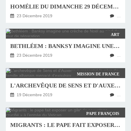
HOMÉLIE DU DIMANCHE 29 DÉCEMBRE 2019, FÊTE DE LA « SAINTE FAMILLE »
23 Décembre 2019
…
ART
BETHLÉEM : BANKSY IMAGINE UNE CRÈCHE DE NOËL AU PIED DU MUR DE SÉPARATION
23 Décembre 2019
…
MISSION DE FRANCE
L'ARCHEVÊQUE DE SENS ET D'AUXERRE A RENCONTRÉ LE PÈRE DE FAMILLE ALBANAIS MENACÉ D'EXPULSION
19 Décembre 2019
…
PAPE FRANÇOIS
MIGRANTS : LE PAPE FAIT EXPOSER UN GILET DE SAUVETAGE « CRUCIFIÉ » À L’ENTRÉE DU VATICAN