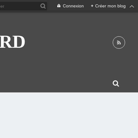
Connexion
+
Créer mon blog
ARD