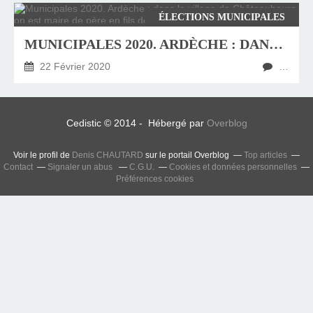
ÉLECTIONS MUNICIPALES
MUNICIPALES 2020. ARDÈCHE : DANS LE VILLAGE DE CHÂTEAUBOURG, ON EST MAIRE DE PÈRE EN FILS DEPUIS LE 18E SIÈCLE
22 Février 2020
…
Cedistic © 2014 - Hébergé par
Overblog
Voir le profil de
Denis CHAUTARD
sur le portail Overblog
Top articles
Contact
Signaler un abus
C.G.U.
Cookies et données personnelles
Préférences cookies