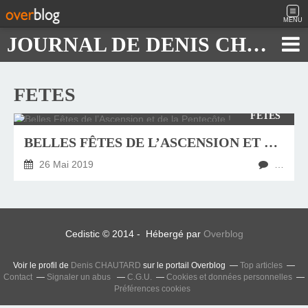
MENU
JOURNAL DE DENIS CHAUTARD
FETES
FÊTES
BELLES FÊTES DE L’ASCENSION ET DE LA PENTECÔTE !
26 Mai 2019
…
Cedistic © 2014 - Hébergé par
Overblog
Voir le profil de
Denis CHAUTARD
sur le portail Overblog
Top articles
Contact
Signaler un abus
C.G.U.
Cookies et données personnelles
Préférences cookies