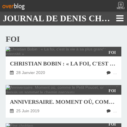
MENU
JOURNAL DE DENIS CHAUTARD
FOI
FOI
CHRISTIAN BOBIN : « LA FOI, C'EST LA VIE À SA PLUS GRANDE INTENSITÉ »
28 Janvier 2020
…
FOI
ANNIVERSAIRE. MOMENT OÙ, COMME LE PETIT POUCET, ON REGARDE DEPUIS UN SOMMET LE CHEMIN PARCOURU.
25 Juin 2019
…
FOI