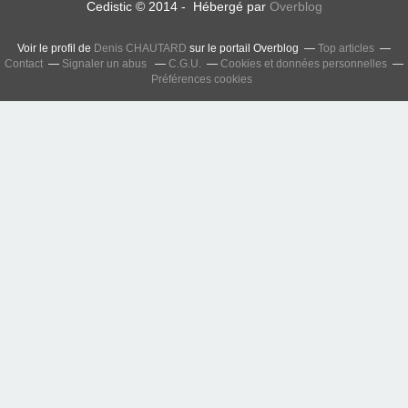
Cedistic © 2014 - Hébergé par
Overblog
Voir le profil de
Denis CHAUTARD
sur le portail Overblog
Top articles
Contact
Signaler un abus
C.G.U.
Cookies et données personnelles
Préférences cookies