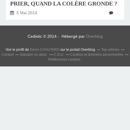
PRIER, QUAND LA COLÈRE GRONDE ?
5 Mai 2014
…
Cedistic © 2014 - Hébergé par
Overblog
Voir le profil de
Denis CHAUTARD
sur le portail Overblog
Top articles
Contact
Signaler un abus
C.G.U.
Cookies et données personnelles
Préférences cookies