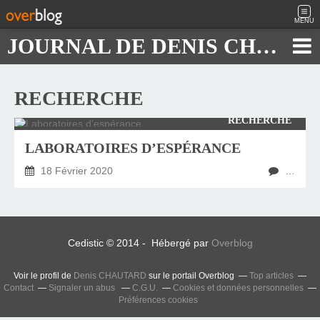
MENU
JOURNAL DE DENIS CHAUTARD
RECHERCHE
RECHERCHE
LABORATOIRES D’ESPÉRANCE
18 Février 2020
…
Cedistic © 2014 - Hébergé par
Overblog
Voir le profil de
Denis CHAUTARD
sur le portail Overblog
Top articles
Contact
Signaler un abus
C.G.U.
Cookies et données personnelles
Préférences cookies