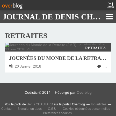
MENU
JOURNAL DE DENIS CHAUTARD
RETRAITES
RETRAITÉS
JOURNÉES DU MONDE DE LA RETRAITE (JMR) LOURDES DU 19 AU 21 JUIN 2018 PLUS
20 Janvier 2018
…
Cedistic © 2014 - Hébergé par
Overblog
Voir le profil de
Denis CHAUTARD
sur le portail Overblog
Top articles
Contact
Signaler un abus
C.G.U.
Cookies et données personnelles
Préférences cookies