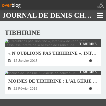
MENU
JOURNAL DE DENIS CHAUTARD
TIBHIRINE
TIBHIRINE
« N'OUBLIONS PAS TIBHIRINE », INTERVIEW DE JEAN-MARIE LASSAUSSE, PRÊTRE DE LA MISSION DE FRANCE, DANS « LA CROIX »
12 Janvier 2018
…
TIBHIRINE
MOINES DE TIBHIRINE : L'ALGÉRIE DE NOUVEAU POINTÉE DU DOIGT
22 Février 2015
…