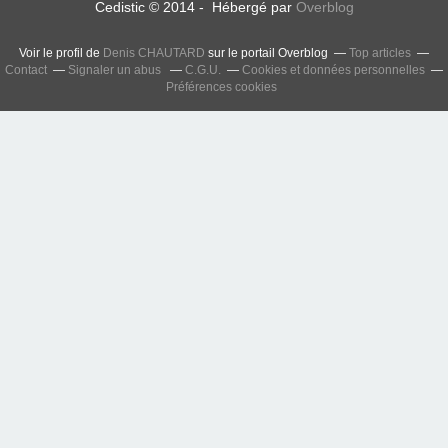
Cedistic © 2014 - Hébergé par
Overblog
Voir le profil de
Denis CHAUTARD
sur le portail Overblog
Top articles
Contact
Signaler un abus
C.G.U.
Cookies et données personnelles
Préférences cookies