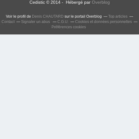
Cedistic © 2014 - Hébergé par
Overblog
Voir le profil de
Denis CHAUTARD
sur le portail Overblog
Top articles
Contact
Signaler un abus
C.G.U.
Cookies et données personnelles
Préférences cookies