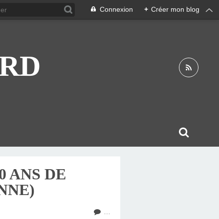
Connexion
+
Créer mon blog
ARD
0 ANS DE
NNE)
…