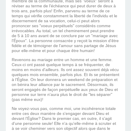
membre de la communauté, mais ses "voeux" seront à
réviser au terme de l'échéance qui peut durer de deux à
trois ans, parfois plus! Enfin, parvenu au terme de ce
temps qui vérifie constamment la liberté de l'individu et le
discernement de sa vocation, celui-ci peut alors
prononcer ses "voeux perpétuels" considérés comme
irrévocables. Au total, un tel cheminement peut prendre
de 5 à 10 ans avant de se conclure par un "mariage avec
l'Époux". La personne consacrée y reçoit la mission d'être
fidèle et de témoigner de l'amour sans partage de Jésus
pour elle-même et pour chaque être humain!
Revenons au mariage entre un homme et une femme.
Ceux-ci ont passé quelque temps à se fréquenter, de
moins en moins d'ailleurs. Ils ont assez souvent déjà vécu
quelques mois ensemble, parfois plus. Et ils se présentent
à l'Église. On leur donnera un weekend de préparation et
on bénira leur alliance par le sacrement. Désormais, ils
seront engagés de façon perpétuelle aux yeux de Dieu et
personne sur terre n'aura plus le droit de "les séparer"
(pas même eux)!
Ne voyez-vous pas, comme moi, une incohérence totale
entre ces deux manière de s'engager devant Dieu et
devant l'Église? Dans le premier cas, en outre, il s'agit
d'une personne seule! Elle n'a qu'elle-même à scruter et
à se voir cheminer vers son objectif alors que dans le