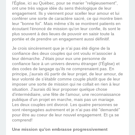
l'Église, ici au Québec, pour se marier "religieusement",
ont une très vague idée du sens théologique de leur
engagement. Ils y viennent pour sceller leur amour et lui
conférer une sorte de caractère sacré, ce qui montre bien
leur "bonne foi". Mais même s'ils se montrent patients en
écoutant l'énoncé de mission qu'on leur confie, ils sont le
plus souvent à des lieues de pouvoir en saisir toute la
portée et de prendre un engagement aussi définitif.
Je crois sincèrement que je n'ai pas été digne de la
confiance des deux couples qui ont voulu m'associer à
leur démarche. J'étais pour eux une personne de
confiance face à un univers devenu étranger (l'Église) et
des codes de langage qu'ils ne comprenaient pas. En
principe, j'aurais dû partir de leur projet, de leur amour, de
leur volonté de s'établir comme couple plutôt que de leur
imposer une sorte de mission qui ne collait en rien à leur
situation. J'aurais dû leur proposer quelque chose
d'intermédiaire, une fête de l'amour, une reconnaissance
publique d'un projet en marche, mais pas un mariage.
Les deux couples ont divorcé. Les quatre personnes se
sont réengagées autrement et je n'ai pas été "demandé"
pour être au coeur de leur nouvel engagement. Et ça se
comprend!
Une mission qu'on embrasse progressivement