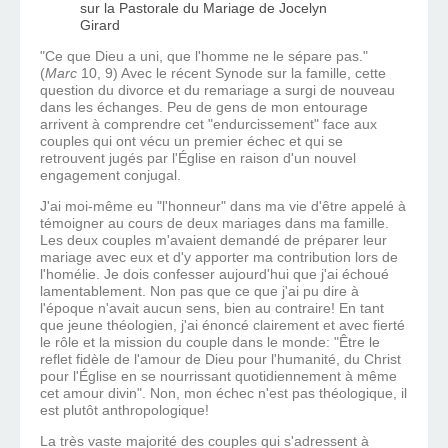
"Ce que Dieu a uni, que l'homme ne le sépare pas."
(
Marc
10, 9) Avec le récent Synode sur la famille, cette
question du divorce et du remariage a surgi de nouveau
dans les échanges. Peu de gens de mon entourage
arrivent à comprendre cet "endurcissement" face aux
couples qui ont vécu un premier échec et qui se
retrouvent jugés par l'Église en raison d'un nouvel
engagement conjugal.
J'ai moi-même eu "l'honneur" dans ma vie d'être appelé à
témoigner au cours de deux mariages dans ma famille.
Les deux couples m'avaient demandé de préparer leur
mariage avec eux et d'y apporter ma contribution lors de
l'homélie. Je dois confesser aujourd'hui que j'ai échoué
lamentablement. Non pas que ce que j'ai pu dire à
l'époque n'avait aucun sens, bien au contraire! En tant
que jeune théologien, j'ai énoncé clairement et avec fierté
le rôle et la mission du couple dans le monde: "Être le
reflet fidèle de l'amour de Dieu pour l'humanité, du Christ
pour l'Église en se nourrissant quotidiennement à même
cet amour divin". Non, mon échec n'est pas théologique, il
est plutôt anthropologique!
La très vaste majorité des couples qui s'adressent à