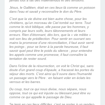
jamais tout à fait des malentendus et des tensions.
Jésus, le Galiléen, était en ces lieux-là comme un poisson
dans l'eau et savait y reconnaître le don du Père.
C'est que la vie divine est bien autre chose, pour les
chrétiens, qu'un morceau de Ciel tombé sur terre. Tout
comme le récit biblique, elle passe par les hommes, y
compris par leurs soifs, leurs tâtonnements et leurs
erreurs. Rien d'étonnant, dès lors, que la « vie mêlée »
soit son lieu de prédilection. Pour sentir en ouvrant ses
mains la promesse d'une réconciliation, il faut avoir serré
les poings ; pour se livrer à la parole heureuse, il faut
savoir quel peut être le poids du silence ; pour entendre
les appels comme une promesse, il faut connaître la
tentation de rester sourd.
Dans l'icône de la résurrection, on voit le Christ qui, sans
doute d'un grand coup d'épaule, a fracassé les portes du
séjour des morts. C'est ainsi qu'il ouvre dans l'humanité
un passage vers le Père : en faisant voler en éclats les
verrous et les barres.
Du coup, tout ce qui nous divise, nous sépare, nous
oppose, tout ce qui est injuste ou blessant peut être vu
comme ce qui appelle le passage de Dieu.
Se tenir en ces lieux difficiles, c'est se porter à un rendez-