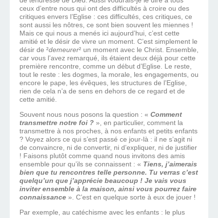
de tendresse de Dieu. Aussi voudrais-je le dire à tous
ceux d’entre nous qui ont des difficultés à croire ou des
critiques envers l’Eglise : ces difficultés, ces critiques, ce
sont aussi les nôtres, ce sont bien souvent les miennes !
Mais ce qui nous a menés ici aujourd’hui, c’est cette
amitié et le désir de vivre un moment. C’est simplement le
désir de ²
demeurer
² un moment avec le Christ. Ensemble,
car vous l’avez remarqué, ils étaient deux déjà pour cette
première rencontre, comme un début d’Eglise. Le reste,
tout le reste : les dogmes, la morale, les engagements, ou
encore le pape, les évêques, les structures de l’Eglise,
rien de cela n’a de sens en dehors de ce regard et de
cette amitié.
Souvent nous nous posons la question : «
Comment
transmettre notre foi ?
», en particulier, comment la
transmettre à nos proches, à nos enfants et petits enfants
? Voyez alors ce qui s’est passé ce jour-là : il ne s’agit ni
de convaincre, ni de convertir, ni d’expliquer, ni de justifier
! Faisons plutôt comme quand nous invitons des amis
ensemble pour qu’ils se connaissent : «
Tiens, j’aimerais
bien que tu rencontres telle personne. Tu verras c’est
quelqu’un que j’apprécie beaucoup ! Je vais vous
inviter ensemble à la maison, ainsi vous pourrez faire
connaissance
». C’est en quelque sorte à eux de jouer !
Par exemple, au catéchisme avec les enfants : le plus