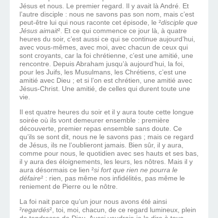
Jésus et nous. Le premier regard. Il y avait là André. Et
l’autre disciple : nous ne savons pas son nom, mais c’est
peut-être lui qui nous raconte cet épisode, le ²
disciple que
Jésus aimait
². Et ce qui commence ce jour là, à quatre
heures du soir, c’est aussi ce qui se continue aujourd’hui,
avec vous-mêmes, avec moi, avec chacun de ceux qui
sont croyants, car la foi chrétienne, c’est une amitié, une
rencontre. Depuis Abraham jusqu’à aujourd’hui, la foi,
pour les Juifs, les Musulmans, les Chrétiens, c’est une
amitié avec Dieu ; et si l’on est chrétien, une amitié avec
Jésus-Christ. Une amitié, de celles qui durent toute une
vie.
Il est quatre heures du soir et il y aura toute cette longue
soirée où ils vont demeurer ensemble : première
découverte, premier repas ensemble sans doute. Ce
qu’ils se sont dit, nous ne le savons pas ; mais ce regard
de Jésus, ils ne l’oublieront jamais. Bien sûr, il y aura,
comme pour nous, le quotidien avec ses hauts et ses bas,
il y aura des éloignements, les leurs, les nôtres. Mais il y
aura désormais ce lien ²
si fort que rien ne pourra le
défaire
² : rien, pas même nos infidélités, pas même le
reniement de Pierre ou le nôtre.
La foi nait parce qu’un jour nous avons été ainsi
²
regardés
², toi, moi, chacun, de ce regard lumineux, plein