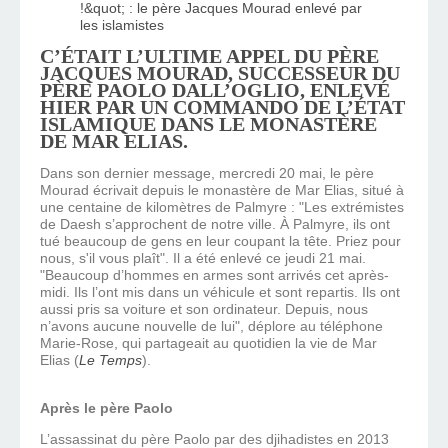
C’ÉTAIT L’ULTIME APPEL DU PÈRE
JACQUES MOURAD, SUCCESSEUR DU
PÈRE PAOLO DALL’OGLIO, ENLEVÉ
HIER PAR UN COMMANDO DE L’ÉTAT
ISLAMIQUE DANS LE MONASTÈRE
DE MAR ELIAS.
Dans son dernier message, mercredi 20 mai, le père
Mourad écrivait depuis le monastère de Mar Elias, situé à
une centaine de kilomètres de Palmyre : "Les extrémistes
de Daesh s’approchent de notre ville. À Palmyre, ils ont
tué beaucoup de gens en leur coupant la tête. Priez pour
nous, s'il vous plaît". Il a été enlevé ce jeudi 21 mai.
"Beaucoup d’hommes en armes sont arrivés cet après-
midi. Ils l’ont mis dans un véhicule et sont repartis. Ils ont
aussi pris sa voiture et son ordinateur. Depuis, nous
n’avons aucune nouvelle de lui", déplore au téléphone
Marie-Rose, qui partageait au quotidien la vie de Mar
Elias (
Le Temps
).
Après le père Paolo
L’assassinat du père Paolo par des djihadistes en 2013