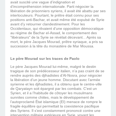
avait suscité une vague d’indignation et
d’incompréhension internationale. Parti négocier la
libération de prisonniers syriens, il avait été abattu par ses
interlocuteurs. Pourtant, le prêtre était connu pour ses
positions anti-Bachar, et avait même été expulsé de Syrie
avant d’y retourner clandestinement. Pour les
Occidentaux, qui rêvaient d’une opposition démocratique
au régime de Bachar el-Assad, le comportement des
"libérateurs" de la Syrie se révélait décevant... Après sa
mort, le père Jacques Mourad, prêtre syriaque, a pris sa
succession à la tête du monastère de Mar Moussa.
Le père Mourad sur les traces de Paolo
Le père Jacques Mourad lui-même, malgré le destin
tragique de son prédécesseur italien, n’a pas craint de se
rendre auprès des djihadistes d’Al-Nosra, pour négocier
la libération d’un jeune homme. Discutant avec l’armée
syrienne et les djihadistes, il a obtenu que le centre-ville
de Qaryatayn soit épargné par les combats. C’est un
Syrien, et il a l’habitude de côtoyer les musulmans
sunnites comme chiites, mais le développement de
l’autoproclamé État islamique (EI) menace de rompre le
fragile équilibre qui permettait la coexistence pacifique
des Syriens. Il s’est constamment prononcé contre une
intervention militaire extérieure en Syrie, voyant les