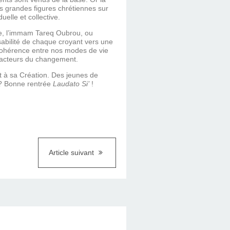
s grandes figures chrétiennes sur
elle et collective.
ce, l’immam Tareq Oubrou, ou
sabilité de chaque croyant vers une
de cohérence entre nos modes de vie
e acteurs du changement.
et à sa Création. Des jeunes de
» ? Bonne rentrée
Laudato Si’
!
Article suivant