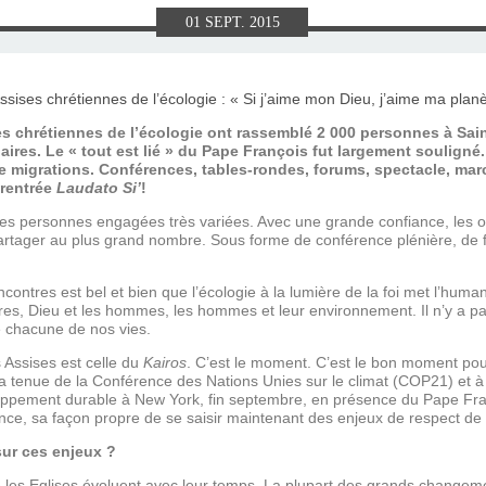
E), SAMEDI
LET 2025 À
ON GRAND
T DE DON
IN AU 19
 FRÈRES
 2015 À
ANCE À
S 1930
ES
01
SEPT.
2015
ILLET 2025
 ETIENNE
E 11 MAI
ONNE)
015
15
ASTIEN DE
918
es chrétiennes de l’écologie ont rassemblé 2 000 personnes à Sai
aires. Le « tout est lié » du Pape François fut largement souligné.
 migrations. Conférences, tables-rondes, forums, spectacle, mar
 rentrée
Laudato Si’
!
ÉSIL)
es personnes engagées très variées. Avec une grande confiance, les or
tager au plus grand nombre. Sous forme de conférence plénière, de fo
contres est bel et bien que l’écologie à la lumière de la foi met l’human
utres, Dieu et les hommes, les hommes et leur environnement. Il n’y a p
e chacune de nos vies.
 Assises est celle du
Kairos
. C’est le moment. C’est le bon moment pour
la tenue de la Conférence des Nations Unies sur le climat (COP21) et à 
loppement durable à New York, fin septembre, en présence du Pape Fr
ence, sa façon propre de se saisir maintenant des enjeux de respect de 
sur ces enjeux ?
que les Eglises évoluent avec leur temps. La plupart des grands changem