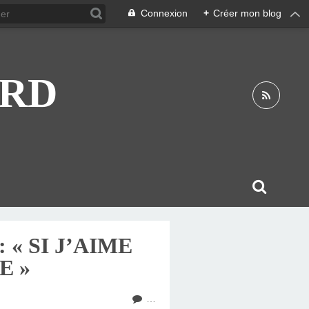
Connexion
+
Créer mon blog
ARD
« SI J’AIME
E »
…