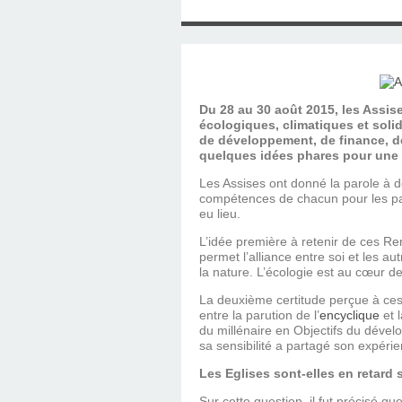
SAINT MARCEL (EUR
CE SAMEDI 12 JUIL
RÉALISÉES PAR M
AN APRÈS LA MOR
FRANCE DU 12 JU
LA MAISON DES
DIMANCHE 7 JUIN
MISSION DE FR
PRIVAS ANNÉE
MES RACIN
PONTIGNY LE 12 JU
PÈRE MATERNEL,
JOSIMO TAVARES L
PONTIGNY (Y
OCTOBRE 2
8 AOÛT 20
EVREUX
1987 À SAINT SÉB
FERLAT EN 1
Du 28 au 30 août 2015, les Assis
écologiques, climatiques et solid
de développement, de finance, de
quelques idées phares pour une
TOCANTINS (BR
Les Assises ont donné la parole à d
compétences de chacun pour les par
eu lieu.
L’idée première à retenir de ces Ren
permet l’alliance entre soi et les a
la nature. L’écologie est au cœur d
La deuxième certitude perçue à ces
entre la parution de l’
encyclique
et 
du millénaire en Objectifs du déve
sa sensibilité a partagé son expéri
Les Eglises sont-elles en retard 
Sur cette question, il fut précisé 