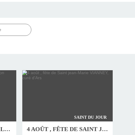
e
SAINT DU JOUR
JEUDI 6 AOÛT, FÊTE DE LA TRANSFIGURATION
4 AOÛT , FÊTE DE SAINT JEAN-MARIE VIANNEY, CURÉ D'ARS