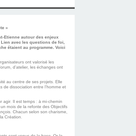
nt-Etienne autour des enjeux
 Lien avec les questions de foi,
che étaient au programme. Voici
ganisateurs ont valorisé les
rum, d’atelier, les échanges ont
ité au centre de ses projets. Elle
as de dissociation entre l’homme et
 agir. Il est temps : à mi-chemin
un mois de la refonte des Objectifs
ançois. Chacun selon son charisme,
la Création.
ents sont venus de la base. Or la