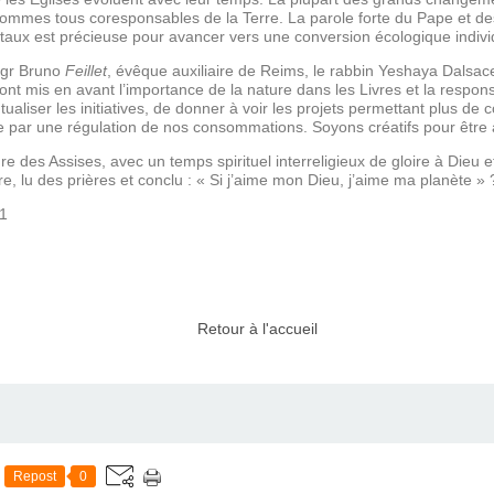
ommes tous coresponsables de la Terre. La parole forte du Pape et de
taux est précieuse pour avancer vers une conversion écologique individu
 Mgr Bruno
Feillet
, évêque auxiliaire de Reims, le rabbin Yeshaya Dalsa
ont mis en avant l’importance de la nature dans les Livres et la respon
mutualiser les initiatives, de donner à voir les projets permettant plus 
sse par une régulation de nos consommations. Soyons créatifs pour êtr
e des Assises, avec un temps spirituel interreligieux de gloire à Dieu 
erre, lu des prières et conclu : « Si j’aime mon Dieu, j’aime ma planète 
21
Retour à l'accueil
Repost
0