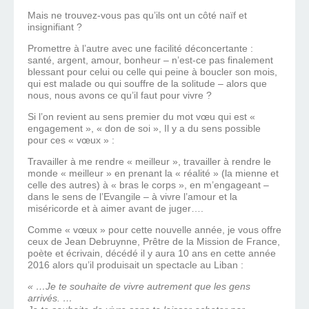
Mais ne trouvez-vous pas qu’ils ont un côté naïf et
insignifiant ?
Promettre à l’autre avec une facilité déconcertante :
santé, argent, amour, bonheur – n’est-ce pas finalement
blessant pour celui ou celle qui peine à boucler son mois,
qui est malade ou qui souffre de la solitude – alors que
nous, nous avons ce qu’il faut pour vivre ?
Si l’on revient au sens premier du mot vœu qui est «
engagement », « don de soi », Il y a du sens possible
pour ces « vœux » :
Travailler à me rendre « meilleur », travailler à rendre le
monde « meilleur » en prenant la « réalité » (la mienne et
celle des autres) à « bras le corps », en m’engageant –
dans le sens de l’Evangile – à vivre l’amour et la
miséricorde et à aimer avant de juger….
Comme « vœux » pour cette nouvelle année, je vous offre
ceux de Jean Debruynne, Prêtre de la Mission de France,
poète et écrivain, décédé il y aura 10 ans en cette année
2016 alors qu’il produisait un spectacle au Liban :
« …Je te souhaite de vivre autrement que les gens
arrivés. …