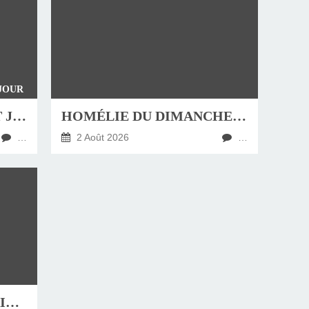
 JOUR
4 AOÛT , FÊTE DE SAINT JEAN-MARIE VIANNEY, CURÉ D'ARS
HOMÉLIE DU DIMANCHE 9 AOÛT 2026
…
2 Août 2026
…
31 JUILLET, FÊTE DE SAINT IGNACE