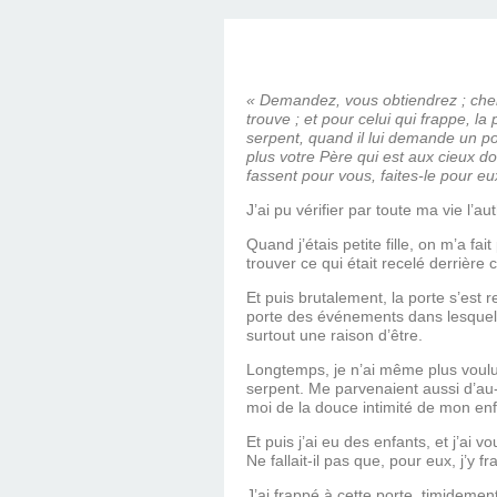
SAINT MARCEL (EUR
CE SAMEDI 12 JUIL
RÉALISÉES PAR M
AN APRÈS LA MOR
FRANCE DU 12 JU
LA MAISON DES
DIMANCHE 7 JUIN
MISSION DE FR
PRIVAS ANNÉE
MES RACIN
PONTIGNY LE 12 JU
PÈRE MATERNEL,
JOSIMO TAVARES L
PONTIGNY (Y
OCTOBRE 2
8 AOÛT 20
EVREUX
« Demandez, vous obtiendrez ; cherc
trouve ; et pour celui qui frappe, l
1987 À SAINT SÉB
FERLAT EN 1
serpent, quand il lui demande un p
plus votre Père qui est aux cieux d
fassent pour vous, faites-le pour eux
TOCANTINS (BR
J’ai pu vérifier par toute ma vie l’au
Quand j’étais petite fille, on m’a fa
trouver ce qui était recelé derrière
Et puis brutalement, la porte s’est 
porte des événements dans lesquels
surtout une raison d’être.
Longtemps, je n’ai même plus voulu 
serpent. Me parvenaient aussi d’au-
moi de la douce intimité de mon enf
Et puis j’ai eu des enfants, et j’ai
Ne fallait-il pas que, pour eux, j’y
J’ai frappé à cette porte, timidemen