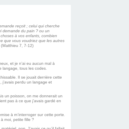
emande reçoit ; celui qui cherche
i lui demande du pain ? ou un
 choses à vos enfants, combien
 ce que vous voudriez que les autres
(Matthieu 7, 7-12)
ineux, et je n’ai eu aucun mal à
le langage, tous les codes.
ssable. Il se jouait derrière cette
 j’avais perdu un langage et
ais un poisson, on me donnerait un
ient pas à ce que j’avais gardé en
emise à m’interroger sur cette porte.
 moi, petite fille ?
tériel, non. J’avais ce qu’il fallait