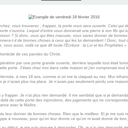
E), SAMEDI
LET 2025 À
ON GRAND
T DE DON
IN AU 19
 FRÈRES
 2015 À
ANCE À
S 1930
ES
ILLET 2025
 ETIENNE
E 11 MAI
ONNE)
015
15
hez, vous trouverez ; frappez, la porte vous sera ouverte. Celui qui d
a porte s’ouvrira. Lequel d’entre vous donnerait une pierre à son fils qu
ASTIEN DE
918
oisson ? Si donc, vous qui êtes mauvais, vous savez donner de bonnes
onnera-t-il de bonnes choses à ceux qui les lui demandent ! Donc, tout
, vous aussi, voilà ce que dit toute l’Écriture : la Loi et les Prophètes ».
ÉSIL)
thenticité de ces paroles du Christ.
it pénétrer par une porte grande ouverte, derrière laquelle tout était lum
 cette porte. J’étais chez moi dans cette maison et j’en comprenais tout 
refermée, à mes 18 ans, comme si on me la claquait au nez. Mur infranchi
 je n’avais plus ma place. Je n’avais pas seulement perdu une maison,
y frapper. Je n’ai plus rien demandé. Il me semblait que si je demand
delà de cette porte des injonctions, des jugements qui ne corresponda
ance avec le Maître.
 voulu leur donner de bonnes choses. Rien que le meilleur. Et je me suis r
 frappe à nouveau, pour qu’on leur donne ce qu’on m’avait donné de bon, à
t au début, je me suis risquée à demander. Oh, je n’ai rien demandé de ma