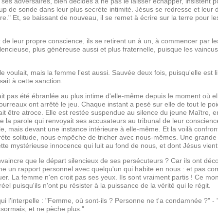
t ses adversaires, bien décidés à ne pas le laisser échapper, insistent
up de sonde dans leur plus secrète intimité. Jésus se redresse et leur di
re." Et, se baissant de nouveau, il se remet à écrire sur la terre pour les
oix de leur propre conscience, ils se retirent un à un, à commencer par l
lencieuse, plus généreuse aussi et plus fraternelle, puisque les vaincus 
voulait, mais la femme l'est aussi. Sauvée deux fois, puisqu'elle est li
sait à cette sanction.
n'ait pas été ébranlée au plus intime d'elle-même depuis le moment où ell
urreaux ont arrêté le jeu. Chaque instant a pesé sur elle de tout le poi
t être atroce. Elle est restée suspendue au silence du jeune Maître, en 
de la parole qui renvoyait ses accusateurs au tribunal de leur conscience,
le, mais devant une instance intérieure à elle-même. Et la voilà confron
crète solitude, nous empêche de tricher avec nous-mêmes. Une grande lu
te mystérieuse innocence qui luit au fond de nous, et dont Jésus vient 
nvaincre que le départ silencieux de ses persécuteurs ? Car ils ont déc
mme un rapport personnel avec quelqu'un qui habite en nous : et pas c
tuer. La femme n'en croit pas ses yeux. Ils sont vraiment partis ! Ce mo
éel puisqu'ils n'ont pu résister à la puissance de la vérité qui le régit.
qui l'interpelle : "Femme, où sont-ils ? Personne ne t'a condamnée ?" -
sormais, et ne pèche plus."