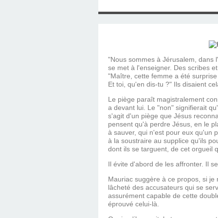
SAINT MARCEL (EUR
CE SAMEDI 12 JUIL
RÉALISÉES PAR M
AN APRÈS LA MOR
FRANCE DU 12 JU
LA MAISON DES
DIMANCHE 7 JUIN
MISSION DE FR
PRIVAS ANNÉE
MES RACIN
PONTIGNY LE 12 JU
PÈRE MATERNEL,
JOSIMO TAVARES L
PONTIGNY (Y
OCTOBRE 2
8 AOÛT 20
EVREUX
1987 À SAINT SÉB
FERLAT EN 1
"Nous sommes à Jérusalem, dans l'en
se met à l'enseigner. Des scribes et
"Maître, cette femme a été surprise 
Et toi, qu'en dis-tu ?" Ils disaient c
TOCANTINS (BR
Le piège paraît magistralement const
a devant lui. Le "non" signifierait qu
s'agit d'un piège que Jésus reconnaî
pensent qu'à perdre Jésus, en le pl
à sauver, qui n'est pour eux qu'un pr
à la soustraire au supplice qu'ils po
dont ils se targuent, de cet orgueil 
Il évite d'abord de les affronter. Il se
Mauriac suggère à ce propos, si je 
lâcheté des accusateurs qui se serv
assurément capable de cette double 
éprouvé celui-là.