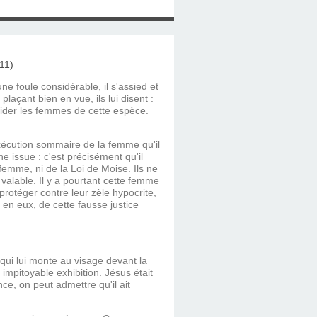
e foule considérable, il s'assied et
laçant bien en vue, ils lui disent :
apider les femmes de cette espèce.
'exécution sommaire de la femme qu'il
une issue : c'est précisément qu'il
 femme, ni de la Loi de Moise. Ils ne
valable. Il y a pourtant cette femme
 protéger contre leur zèle hypocrite,
t en eux, de cette fausse justice
qui lui monte au visage devant la
impitoyable exhibition. Jésus était
e, on peut admettre qu'il ait