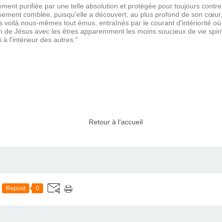
ment purifiée par une telle absolution et protégée pour toujours contre
eusement comblée, puisqu'elle a découvert, au plus profond de son cœu
 nous voilà nous-mêmes tout émus, entraînés par le courant d'intériorité où
on de Jésus avec les êtres apparemment les moins soucieux de vie spirit
 à l'intérieur des autres."
Retour à l'accueil
Repost
0