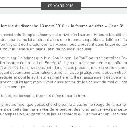
E), SAMEDI
LET 2025 À
ON GRAND
T DE DON
IN AU 19
 FRÈRES
 2015 À
ANCE À
S 1930
ES
09
MARS
2016
ILLET 2025
 ETIENNE
E 11 MAI
ONNE)
015
15
ASTIEN DE
918
ceinte du Temple. Jésus y est arrivé dès l'aurore. Entouré bientôt d'un
 des pharisiens lui amènent alors une femme coupable d'adultère et, la p
en flagrant délit d'adultère. Or Moïse nous a prescrit dans la Loi de l
ela pour lui tendre un piège, afin de pouvoir l'accuser.
ÉSIL)
ruit, car il n'admet que le oui ou le non. Le "oui" pourrait entraîner l
'il s'insurge contre la Loi. En réalité, il y a un troisième terme qui offre 
t aussitôt. Ils ne se soucient, dans le cas présent, ni de la vertu d'une
açant devant une alternative qui ne lui laisse pratiquement aucun choix 
étexte et dont le sort leur est indifférent. Il est assurément décidé à la
urraient lui infliger; mais il veut aussi tenter de les sauver du mal qui es
qui les aveugle.
 tait et, se baissant, il se met à écrire sur la terre.
ne me trompe, que Jésus cherche par là à cacher le rouge de la honte 
ent de cette femme en vue de le perdre, déshonorant celle-ci par cette 
compassion, et parmi tous les sentiments qui l'animaient en l'occurrenc