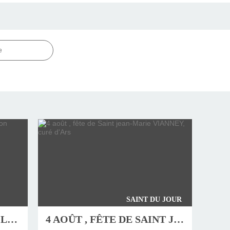
e
SAINT DU JOUR
JEUDI 6 AOÛT, FÊTE DE LA TRANSFIGURATION
4 AOÛT , FÊTE DE SAINT JEAN-MARIE VIANNEY, CURÉ D'ARS