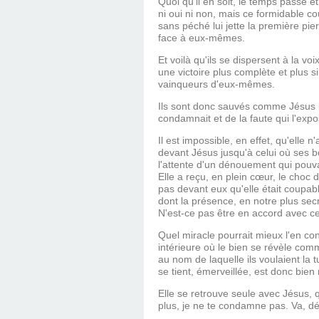
Quoi qu'il en soit, le temps passe e
ni oui ni non, mais ce formidable co
sans péché lui jette la première pier
face à eux-mêmes.
Et voilà qu'ils se dispersent à la v
une victoire plus complète et plus si
vainqueurs d'eux-mêmes.
Ils sont donc sauvés comme Jésus le 
condamnait et de la faute qui l'expo
Il est impossible, en effet, qu'elle 
devant Jésus jusqu'à celui où ses bo
l'attente d'un dénouement qui pouvai
Elle a reçu, en plein cœur, le choc 
pas devant eux qu'elle était coupab
dont la présence, en notre plus se
N'est-ce pas être en accord avec cet
Quel miracle pourrait mieux l'en co
intérieure où le bien se révèle co
au nom de laquelle ils voulaient la 
se tient, émerveillée, est donc bien r
Elle se retrouve seule avec Jésus, 
plus, je ne te condamne pas. Va, dé