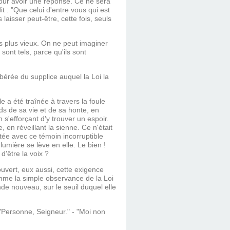
 pour avoir une réponse. Ce ne sera
t : "Que celui d'entre vous qui est
 laisser peut-être, cette fois, seuls
es plus vieux. On ne peut imaginer
sont tels, parce qu'ils sont
bérée du supplice auquel la Loi la
e a été traînée à travers la foule
ds de sa vie et de sa honte, en
s'efforçant d'y trouver un espoir.
 en réveillant la sienne. Ce n'était
tée avec ce témoin incorruptible
mière se lève en elle. Le bien !
d'être la voix ?
ouvert, eux aussi, cette exigence
omme la simple observance de la Loi
nde nouveau, sur le seuil duquel elle
 "Personne, Seigneur." - "Moi non