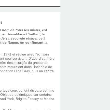
 nom de tous les miens,
est
 par Jean-Marie Cheffert, le
e de sa seconde résidence à
et de Namur, en confirmant la
en 1971 et rédigé avec l’écrivain
sant seul survivant. D’abord sa mère
 tête des insurgés du ghetto de
ants mouraient dans l’incendie de
fondation Dina Gray, puis un
centre
de tous ceux qui ont disparu comme
. Objet de polémiques car certains
hael York, Brigitte Fossey et Macha