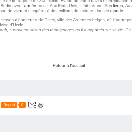
nte de la tragédie du XXe siècle. Evadé du camp nazi d’extermination d
Berlin avec l’
armée
russe. Aux Etats-Unis, il fait fortune. Ses
livres
,
Au 
ison de
vivre
et d’espérer à des millions de lecteurs dans
le monde
.
« citoyen d’honneur » de Ciney, ville des Ardennes belges, où il partag
oise d’Uccle.
raît, surtout en raison des témoignages qu’il a apportés sur sa vie. C’
Retour à l'accueil
Repost
0