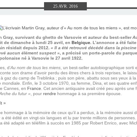
E), SAMEDI
LET 2025 À
ON GRAND
T DE DON
IN AU 19
 FRÈRES
 2015 À
ANCE À
S 1930
ES
25
AVR.
2016
ILLET 2025
 ETIENNE
E 11 MAI
ONNE)
015
15
ASTIEN DE
918
n Gray, survivant du ghetto de Varsovie et auteur du best-seller
Au
it de dimanche à lundi 25 avril, en
Belgique
. L’annonce a été faite
ain résidait depuis 2012.
« Il a été retrouvé décédé dans la piscin
levé aucun élément suspect »
, a précisé un porte-parole du parqu
ÉSIL)
 polonaise né à Varsovie le 27 avril 1922.
es, d’
Au nom de tous les miens
, un best-seller autobiographique sorti 
aconte son drame d’avoir perdu des êtres chers à trois reprises, le lais
 à gaz du camp de Treblinka ; puis son père, abattu sous ses yeux à la
 mondiale. Enfin, le 3 octobre 1970, sa femme, Dina, et ses quatre enf
 de Cannes, en
France
. Cet ancien antiquaire avait créé peu après une 
Arche du futur »
, pour
rendre
hommage à sa première épouse.
t »
nde hommage à la mémoire de ceux qu’il a perdus, à la mémoire aussi 
s
a été édité en vingt-six langues et lu par trente millions de personnes
a été adapté en téléfilm à succès en 1985 par Robert Enrico, avec Mic