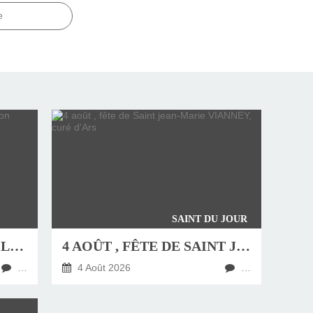
e
SAINT DU JOUR
JEUDI 6 AOÛT, FÊTE DE LA TRANSFIGURATION
4 AOÛT , FÊTE DE SAINT JEAN-MARIE VIANNEY, CURÉ D'ARS
…
4 Août 2026
…