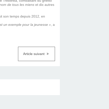
e Treblinka, combattant du ghetto
nom de tous les miens
et dix autres
eait son temps depuis 2012, en
est un exemple pour la jeunesse »
, a
Article suivant