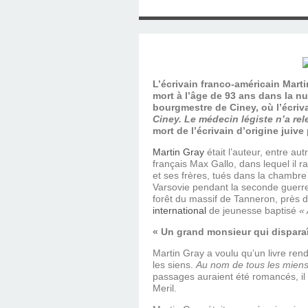
SAINT MARCEL (EUR
CE SAMEDI 12 JUIL
RÉALISÉES PAR M
AN APRÈS LA MOR
FRANCE DU 12 JU
LA MAISON DES
DIMANCHE 7 JUIN
MISSION DE FR
PRIVAS ANNÉE
MES RACIN
PONTIGNY LE 12 JU
PÈRE MATERNEL,
JOSIMO TAVARES L
PONTIGNY (Y
OCTOBRE 2
8 AOÛT 20
EVREUX
1987 À SAINT SÉB
FERLAT EN 1
L’écrivain franco-américain Marti
mort à l’âge de 93 ans dans la nu
bourgmestre de Ciney, où l’écriv
Ciney. Le médecin légiste n’a re
TOCANTINS (BR
mort de l’écrivain d’origine juive
Martin Gray
était l’auteur, entre autr
français Max Gallo, dans lequel il r
et ses frères, tués dans la chambre
Varsovie pendant la seconde guerre
forêt du massif de Tanneron, près
international
de jeunesse baptisé
« 
« Un grand monsieur qui disparaî
Martin Gray a voulu qu’un livre re
les siens.
Au nom de tous les mien
passages auraient été romancés, il 
Meril.