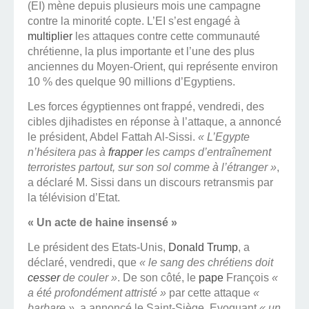
(EI) mène depuis plusieurs mois une campagne
contre la minorité copte. L’EI s’est engagé à
multiplier
les attaques contre cette communauté
chrétienne, la plus importante et l’une des plus
anciennes du Moyen-Orient, qui représente environ
10 % des quelque 90 millions d’Egyptiens.
Les forces égyptiennes ont frappé, vendredi, des
cibles djihadistes en réponse à l’attaque, a annoncé
le président, Abdel Fattah Al-Sissi.
« L’Egypte
n’hésitera pas à
frapper
les camps d’entraînement
terroristes partout, sur son sol comme à l’étranger »
,
a déclaré M. Sissi dans un discours retransmis par
la télévision d’Etat.
« Un acte de haine insensé »
Le président des Etats-Unis,
Donald Trump
, a
déclaré, vendredi, que
« le sang des chrétiens doit
cesser
de couler »
. De son côté, le
pape
François
«
a été profondément attristé »
par cette attaque
«
barbare »
, a annoncé le Saint-Siège. Evoquant
« un