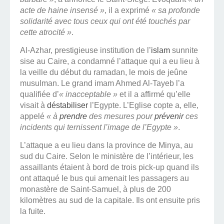
acte de haine insensé »
, il a exprimé
« sa profonde
solidarité avec tous ceux qui ont été touchés par
cette atrocité »
.
Al-Azhar, prestigieuse institution de l’
islam
sunnite
sise au Caire, a condamné l’attaque qui a eu lieu à
la veille du début du ramadan, le mois de jeûne
musulman. Le grand imam Ahmed Al-Tayeb l’a
qualifiée d’
« inacceptable »
et il a affirmé qu’elle
visait à
déstabiliser
l’Egypte. L’Eglise copte a, elle,
appelé
« à
prendre
des mesures pour
prévenir
ces
incidents qui ternissent l’image de l’Egypte »
.
L’attaque a eu lieu dans la province de Minya, au
sud du Caire. Selon le ministère de l’intérieur, les
assaillants étaient à bord de trois pick-up quand ils
ont attaqué le bus qui amenait les passagers au
monastère de Saint-Samuel, à plus de 200
kilomètres au sud de la capitale. Ils ont ensuite pris
la fuite.