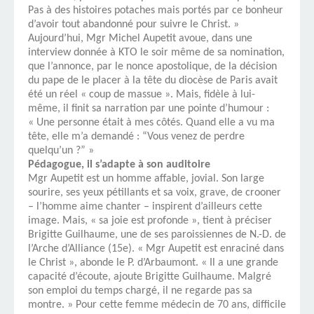
Pas à des histoires potaches mais portés par ce bonheur
d’avoir tout abandonné pour suivre le Christ. »
Aujourd’hui, Mgr Michel Aupetit avoue, dans une
interview donnée à KTO le soir même de sa nomination,
que l’annonce, par le nonce apostolique, de la décision
du pape de le placer à la tête du diocèse de Paris avait
été un réel « coup de massue ». Mais, fidèle à lui-
même, il finit sa narration par une pointe d’humour :
« Une personne était à mes côtés. Quand elle a vu ma
tête, elle m’a demandé : “Vous venez de perdre
quelqu’un ?” »
Pédagogue, il s’adapte à son auditoire
Mgr Aupetit est un homme affable, jovial. Son large
sourire, ses yeux pétillants et sa voix, grave, de crooner
– l’homme aime chanter – inspirent d’ailleurs cette
image. Mais, « sa joie est profonde », tient à préciser
Brigitte Guilhaume, une de ses paroissiennes de N.-D. de
l’Arche d’Alliance (15e). « Mgr Aupetit est enraciné dans
le Christ », abonde le P. d’Arbaumont. « Il a une grande
capacité d’écoute, ajoute Brigitte Guilhaume. Malgré
son emploi du temps chargé, il ne regarde pas sa
montre. » Pour cette femme médecin de 70 ans, difficile