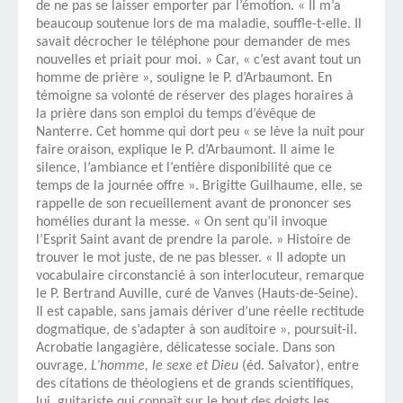
de ne pas se laisser emporter par l’émotion. « Il m’a
beaucoup soutenue lors de ma maladie, souffle-t-elle. Il
savait décrocher le téléphone pour demander de mes
nouvelles et priait pour moi. » Car, « c’est avant tout un
homme de prière », souligne le P. d’Arbaumont. En
témoigne sa volonté de réserver des plages horaires à
la prière dans son emploi du temps d’évêque de
Nanterre. Cet homme qui dort peu « se lève la nuit pour
faire oraison, explique le P. d’Arbaumont. Il aime le
silence, l’ambiance et l’entière disponibilité que ce
temps de la journée offre ». Brigitte Guilhaume, elle, se
rappelle de son recueillement avant de prononcer ses
homélies durant la messe. « On sent qu’il invoque
l’Esprit Saint avant de prendre la parole. » Histoire de
trouver le mot juste, de ne pas blesser. « Il adopte un
vocabulaire circonstancié à son interlocuteur, remarque
le P. Bertrand Auville, curé de Vanves (Hauts-de-Seine).
Il est capable, sans jamais dériver d’une réelle rectitude
dogmatique, de s’adapter à son auditoire », poursuit-il.
Acrobatie langagière, délicatesse sociale. Dans son
ouvrage,
L’homme, le sexe et Dieu
(éd. Salvator), entre
des citations de théologiens et de grands scientifiques,
lui, guitariste qui connaît sur le bout des doigts les