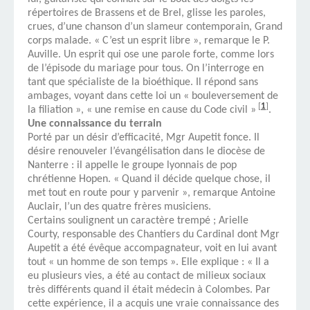
répertoires de Brassens et de Brel, glisse les paroles,
crues, d’une chanson d’un slameur contemporain, Grand
corps malade. « C’est un esprit libre », remarque le P.
Auville. Un esprit qui ose une parole forte, comme lors
de l’épisode du mariage pour tous. On l’interroge en
tant que spécialiste de la bioéthique. Il répond sans
ambages, voyant dans cette loi un « bouleversement de
[
1
]
la filiation », « une remise en cause du Code civil »
.
Une connaissance du terrain
Porté par un désir d’efficacité, Mgr Aupetit fonce. Il
désire renouveler l’évangélisation dans le diocèse de
Nanterre : il appelle le groupe lyonnais de pop
chrétienne Hopen. « Quand il décide quelque chose, il
met tout en route pour y parvenir », remarque Antoine
Auclair, l’un des quatre frères musiciens.
Certains soulignent un caractère trempé ; Arielle
Courty, responsable des Chantiers du Cardinal dont Mgr
Aupetit a été évêque accompagnateur, voit en lui avant
tout « un homme de son temps ». Elle explique : « Il a
eu plusieurs vies, a été au contact de milieux sociaux
très différents quand il était médecin à Colombes. Par
cette expérience, il a acquis une vraie connaissance des