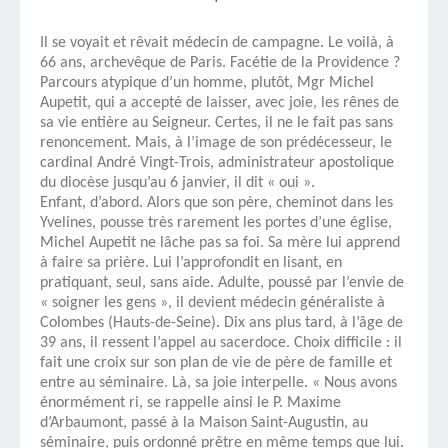
Il se voyait et rêvait médecin de campagne. Le voilà, à
66 ans, archevêque de Paris. Facétie de la Providence ?
Parcours atypique d’un homme, plutôt, Mgr Michel
Aupetit, qui a accepté de laisser, avec joie, les rênes de
sa vie entière au Seigneur. Certes, il ne le fait pas sans
renoncement. Mais, à l’image de son prédécesseur, le
cardinal André Vingt-Trois, administrateur apostolique
du diocèse jusqu’au 6 janvier, il dit « oui ».
Enfant, d’abord. Alors que son père, cheminot dans les
Yvelines, pousse très rarement les portes d’une église,
Michel Aupetit ne lâche pas sa foi. Sa mère lui apprend
à faire sa prière. Lui l’approfondit en lisant, en
pratiquant, seul, sans aide. Adulte, poussé par l’envie de
« soigner les gens », il devient médecin généraliste à
Colombes (Hauts-de-Seine). Dix ans plus tard, à l’âge de
39 ans, il ressent l’appel au sacerdoce. Choix difficile : il
fait une croix sur son plan de vie de père de famille et
entre au séminaire. Là, sa joie interpelle. « Nous avons
énormément ri, se rappelle ainsi le P. Maxime
d’Arbaumont, passé à la Maison Saint-Augustin, au
séminaire, puis ordonné prêtre en même temps que lui.