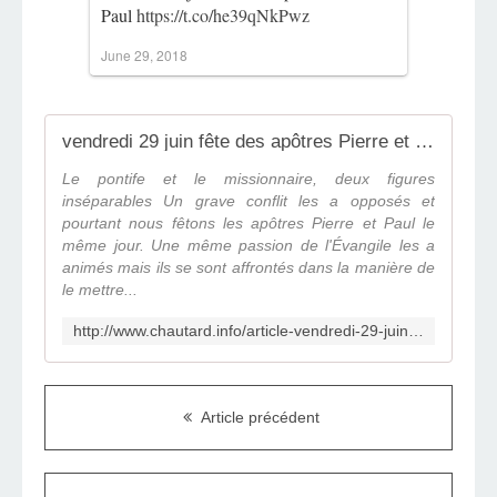
Paul
https://t.co/he39qNkPwz
June 29, 2018
vendredi 29 juin fête des apôtres Pierre et Paul - Journal de Denis Chautard
Le pontife et le missionnaire, deux figures
inséparables Un grave conflit les a opposés et
pourtant nous fêtons les apôtres Pierre et Paul le
même jour. Une même passion de l'Évangile les a
animés mais ils se sont affrontés dans la manière de
le mettre...
http://www.chautard.info/article-vendredi-29-juin-fete-des-apotres-pierre-et-paul-107495167.html
Article précédent