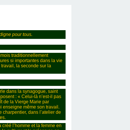
 digne pour tous.
 mois traditionnellement
ures si importantes dans la vie
travail, la seconde sur la
rle dans la synagogue, saint
osent : « Celui-là n’est-il pas
aît de la Vierge Marie par
lui enseigne même son travail.
 charpentier, dans l’atelier de
nes.
u a créé l’homme et la femme en