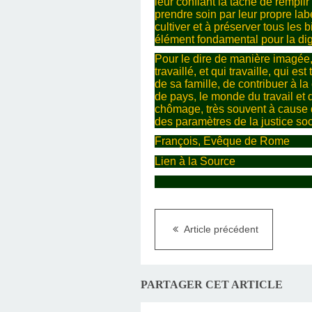
leur confiant la tâche de remplir 
prendre soin par leur propre lab
cultiver et à préserver tous les 
élément fondamental pour la di
Pour le dire de manière imagée, 
travaillé, et qui travaille, qui e
de sa famille, de contribuer à l
de pays, le monde du travail et 
chômage, très souvent à cause d
des paramètres de la justice soc
François, Evêque de Rome
Lien à la Source
Article précédent
PARTAGER CET ARTICLE