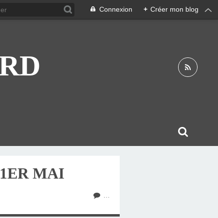
Connexion
+
Créer mon blog
ARD
 1ER MAI
…