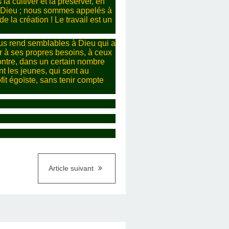
 la cultiver et la préserver, en
 de Dieu ; nous sommes appelés à
e la création ! Le travail est un
nous rend semblables à Dieu qui a
voir à ses propres besoins, à ceux
contre, dans un certain nombre
nt les jeunes, qui sont au
it égoïste, sans tenir compte
Article suivant