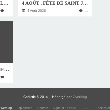
JEUDI 6 AOÛT, FÊTE DE LA TRANSFIGURATION
4 AOÛT , FÊTE DE SAINT JEAN-MARIE VIANNEY, CURÉ D'ARS
…
4 Août 2026
…
HOMÉLIE DU DIMANCHE 9 AOÛT 2026
…
Cedistic © 2014 - Hébergé par
Overblog
 Overblog
Top articles
Contact
Signaler un abus
C.G.U.
Cookies et