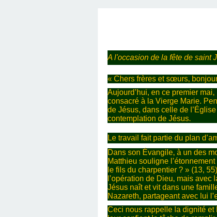
SAINT MARCEL (EUR
CE SAMEDI 12 JUIL
RÉALISÉES PAR M
AN APRÈS LA MOR
FRANCE DU 12 JU
LA MAISON DES
DIMANCHE 7 JUIN
MISSION DE FR
PRIVAS ANNÉE
MES RACIN
PONTIGNY LE 12 JU
PÈRE MATERNEL,
JOSIMO TAVARES L
PONTIGNY (Y
OCTOBRE 2
8 AOÛT 20
EVREUX
A l'occasion de la fête de saint 
1987 À SAINT SÉB
FERLAT EN 1
« Chers frères et sœurs, bonjour
TOCANTINS (BR
Aujourd’hui, en ce premier mai, 
consacré à la Vierge Marie. Pend
de Jésus, dans celle de l’Église 
contemplation de Jésus.
Le travail fait partie du plan d’
Dans son Évangile, à un des mom
Matthieu souligne l’étonnement d
le fils du charpentier ? » (13, 55
l’opération de Dieu, mais avec l
Jésus naît et vit dans une famil
Nazareth, partageant avec lui l’ef
Ceci nous rappelle la dignité et