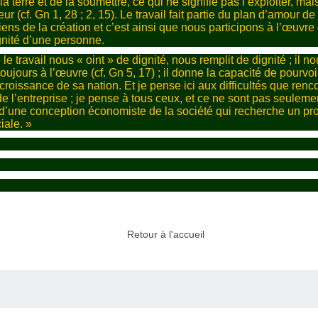
la terre et de la soumettre, ce qui ne signifie pas l’exploiter, mais
eur (cf. Gn 1, 28 ; 2, 15). Le travail fait partie du plan d’amour
biens de la création et c’est ainsi que nous participons à l’œuvre d
gnité d’une personne.
le travail nous « oint » de dignité, nous remplit de dignité ; il 
st toujours à l’œuvre (cf. Gn 5, 17) ; il donne la capacité de pour
a croissance de sa nation. Et je pense ici aux difficultés que ren
de l’entreprise ; je pense à tous ceux, et ce ne sont pas seuleme
’une conception économiste de la société qui recherche un prof
iale. »
Retour à l'accueil