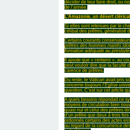
décider de leur faire droit, ou n
de l’année.
L’Amazonie, un désert clérica
Si elles sont retenues par le che
célibat des prêtres, généralisé 
Certains courants conservateurs 
prêtres des hommes mariés idoi
formation adéquate au presbytéra
Il ajoute que
« certains »
, au co
peut vouloir dire que la facult
carence de prêtres.
Du reste, le Vatican avait pris s
concerne toujours l’Eglise unive
question. C’est sur cet article qu
A quels besoins répondait ce s
moyens de circulation bien souv
quasi nul et celui des prêtres it
d’un prêtre que deux à trois fo
ordonnés certains des actes esse
au regard de la concurrence des 