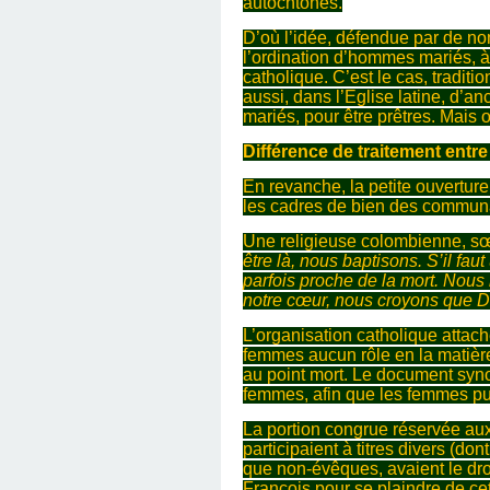
autochtones.
D’où l’idée, défendue par de no
l’ordination d’hommes mariés, à c
catholique. C’est le cas, traditi
aussi, dans l’Eglise latine, d’a
mariés, pour être prêtres. Mais
Différence de traitement ent
En revanche, la petite ouvertur
les cadres de bien des commun
Une religieuse colombienne, sœu
être là, nous baptisons. S’il f
parfois proche de la mort. Nous
notre cœur, nous croyons que Di
L’organisation catholique attac
femmes aucun rôle en la matière
au point mort. Le document syno
femmes, afin que les femmes pui
La portion congrue réservée aux 
participaient à titres divers (d
que non-évêques, avaient le droi
François pour se plaindre de cet