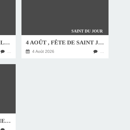
SAINT DU JOUR
JEUDI 6 AOÛT, FÊTE DE LA TRANSFIGURATION
4 AOÛT , FÊTE DE SAINT JEAN-MARIE VIANNEY, CURÉ D'ARS
…
4 Août 2026
…
HOMÉLIE DU DIMANCHE 9 AOÛT 2026
…