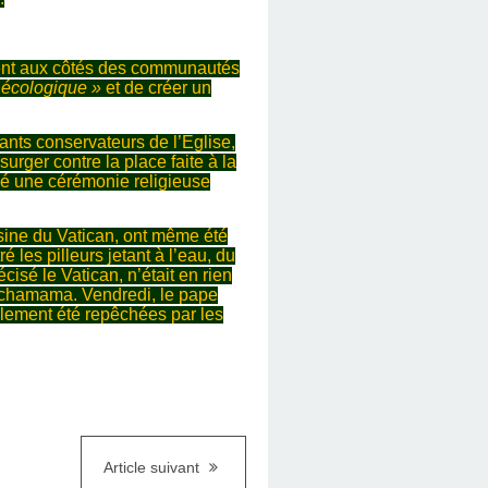
nt aux côtés des communautés
é écologique »
et de créer un
ants conservateurs de l’Eglise,
urger contre la place faite à la
qué une cérémonie religieuse
sine du Vatican, ont même été
 les pilleurs jetant à l’eau, du
isé le Vatican, n’était en rien
Pachamama. Vendredi, le pape
alement été repêchées par les
Article suivant