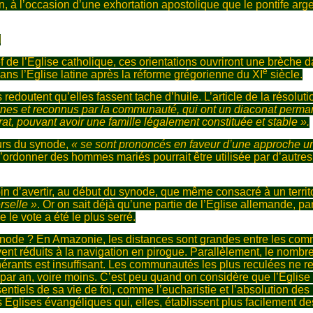
on, à l’occasion d’une exhortation apostolique que le pontife argen
l
f de l’Eglise catholique, ces orientations ouvriront une brèche da
e
dans l’Eglise latine après la réforme grégorienne du XI
siècle.
redoutent qu’elles fassent tache d’huile. L’article de la résolut
nes et reconnus par la communauté, qui ont un diaconat perman
t, pouvant avoir une famille légalement constituée et stable ».
urs du synode,
« se sont prononcés en faveur d’une approche un
é d’ordonner des hommes mariés pourrait être utilisée par d’aut
oin d’avertir, au début du synode, que même consacré à un territo
rselle »
. Or on sait déjà qu’une partie de l’Eglise allemande, par
e le vote a été le plus serré.
ynode ? En Amazonie, les distances sont grandes entre les com
ent réduits à la navigation en pirogue. Parallèlement, le nombr
inérants est insuffisant. Les communautés les plus reculées ne re
is par an, voire moins. C’est peu quand on considère que l’Egli
ntiels de sa vie de foi, comme l’eucharistie et l’absolution de
Eglises évangéliques qui, elles, établissent plus facilement des