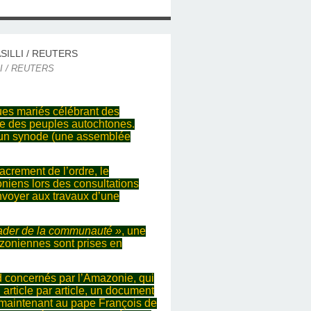
LLI / REUTERS
ques mariés célébrant des
gie des peuples autochtones.
d’un synode (une assemblée
crement de l’ordre, le
niens lors des consultations
envoyer aux travaux d’une
ader de la communauté »
, une
azoniennes sont prises en
d concernés par l’Amazonie, qui
article par article, un document
nt maintenant au pape François de