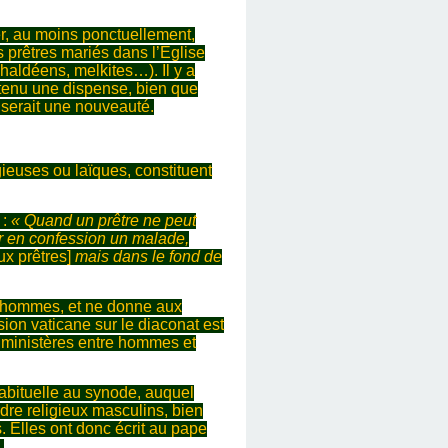
er, au moins ponctuellement,
es prêtres mariés dans l’Eglise
chaldéens, melkites…). Il y a
obtenu une dispense, bien que
 serait une nouveauté.
ieuses ou laïques, constituent
 :
« Quand un prêtre ne peut
er en confession un malade,
ux prêtres]
mais dans le fond de
ux hommes, et ne donne aux
on vaticane sur le diaconat est
s ministères entre hommes et
nhabituelle au synode, auquel
rdre religieux masculins, bien
. Elles ont donc écrit au pape
.