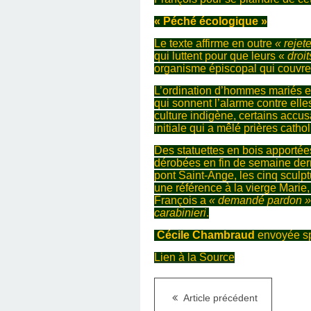
« Péché écologique »
Le texte affirme en outre
« rejet
qui luttent pour que leurs «
droit
organisme épiscopal qui couvre 
L’ordination d’hommes mariés et 
qui sonnent l’alarme contre elle
culture indigène, certains acc
initiale qui a mêlé prières catho
Des statuettes en bois apporté
dérobées en fin de semaine derni
pont Saint-Ange, les cinq sculpt
une référence à la vierge Marie
François a
« demandé pardon »
carabinieri
.
Cécile Chambraud
envoyée sp
Lien à la Source
Article précédent