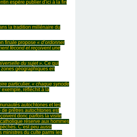
tin espère publier d’ici à la fin
ns la tradition millénaire du
ion finale propose
« d’ordonner
ent fécond et reçoivent une
iverselle du sujet »
. Ce qui
res zones géographiques en
ire particulier,
« chaque synode
 exemple, réfléchit à la
munautés autochtones et les
e de prêtres autochtones est
çoivent donc parfois la visite
se catholique réserve aux hommes
s péchés. C’est peu aussi
 ministres du culte parmi les