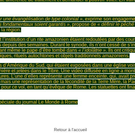
er une évangélisation de type colonial »
, exprime son engageme
s fondamentaux soient garantis »
, propose de
« définir le péch
la région.
l’institution d’un rite amazonien étaient redoutées par des cour
s depuis des semaines. Durant le synode, ils n’ont cessé de s’ins
usant même le pape d’être tombé dans
« l’idolâtrie ».
Ils ont criti
liques, rituels autochtones et objets traditionnels amazoniens.
es d’Amérique du Sud, qui étaient exposées dans une église voi
ère et jetées dans le Tibre. Une vidéo diffusée en ligne a montré
ures. L’une d’elles représente une femme enceinte, qui, avait préc
, mais une représentation de la fécondité de la Terre Mère, la 
pour ce vol, en tant qu’évêque de Rome. Les statuettes ont fin
éciale du journal Le Monde à Rome
Retour à l'accueil