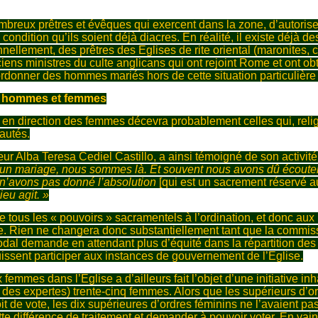
mbreux prêtres et évêques qui exercent dans la zone, d’autoris
ondition qu’ils soient déjà diacres. En réalité, il existe déjà d
onnellement, des prêtres des Eglises de rite oriental (maronites, 
nciens ministres du culte anglicans qui ont rejoint Rome et ont 
 ordonner des hommes mariés hors de cette situation particulière
re hommes et femmes
e en direction des femmes décevra probablement celles qui, relig
autés.
r Alba Teresa Cediel Castillo, a ainsi témoigné de son activité
aut un mariage, nous sommes là. Et souvent nous avons dû écout
 n’avons pas donné l’absolution
[qui est un sacrement réservé a
eu agit. »
he tous les « pouvoirs » sacramentels à l’ordination, et donc a
. Rien ne changera donc substantiellement tant que la commissi
dal demande en attendant plus d’équité dans la répartition de
ssent participer aux instances de gouvernement de l’Eglise.
femmes dans l’Eglise a d’ailleurs fait l’objet d’une initiative i
ont des expertes) trente-cinq femmes. Alors que les supérieurs d’o
t de vote, les dix supérieures d’ordres féminins ne l’avaient pas
te différence de traitement et demander à pouvoir voter. En vain