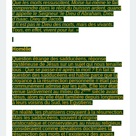
Que les morts ressuscitent, Moïse lui-même le fait
comprendre dans le récit du buisson ardent, quand
il appelle le Seigneur ‘le Dieu d’Abraham, Dieu
d’Isaac, Dieu de Jacob.’
Il n’est pas le Dieu des morts, mais des vivants.
Tous, en effet, vivent pour lui. »
Homélie
Question étrange des sadducéens, réponse
mystérieuse de Jésus sur un sujet qui nous tenaille
tous :
Que se passe-t-il après la mort ?
En fait la
question des sadducéens est habile parce que la
croyance à la résurrection personnelle n’était pas
communément admise par les juifs. Elle leur était
ème
venue tardivement au milieu du 2
siècle avant
Jésus, alors qu’elle était familière depuis longtemps
à leurs voisins du Sud, les Égyptiens.
En réalité, les pharisiens croyaient à la résurrection.
Mais les sadducéens, souvent d’origine
aristocratique et conservateurs au niveau religieux,
considéraient comme déviations doctrinales la
résurrection des morts et l’existence des anges.