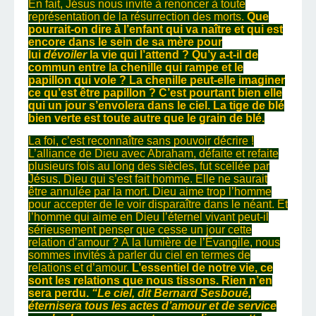
En fait, Jésus nous invite à renoncer à toute
représentation de la résurrection des morts.
Que
pourrait-on dire à l’enfant qui va naître et qui est
encore dans le sein de sa mère pour
lui
dévoiler
la vie qui l’attend ?
Qu’y a-t-il de
commun entre la chenille qui rampe et le
papillon qui vole ?
La chenille peut-elle imaginer
ce qu’est être papillon ? C’est pourtant bien elle
qui un jour s’envolera dans le ciel.
La tige de blé
bien verte est toute autre que le grain de blé.
La foi, c’est reconnaître sans pouvoir décrire !
L’alliance de Dieu avec Abraham, défaite et refaite
plusieurs fois au long des siècles, fut scellée par
Jésus, Dieu qui s’est fait homme. Elle ne saurait
être annulée par la mort. Dieu aime trop l’homme
pour accepter de le voir disparaître dans le néant. Et
l’homme qui aime en Dieu l’éternel vivant peut-il
sérieusement penser que cesse un jour cette
relation d’amour ? À la lumière de l’Évangile, nous
sommes invités à parler du ciel en termes de
relations et d’amour.
L’essentiel de notre vie, ce
sont les relations que nous tissons. Rien n’en
sera perdu.
“Le ciel, dit Bernard Sesboué,
éternisera tous les actes d’amour et de service