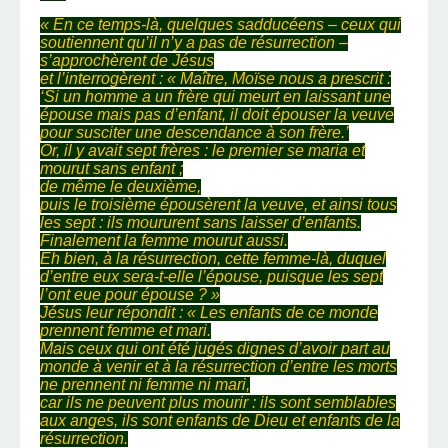
« En ce temps-là, quelques sadducéens – ceux qui
soutiennent qu’il n’y a pas de résurrection –
s’approchèrent de Jésus
et l’interrogèrent : « Maître, Moïse nous a prescrit :
‘Si un homme a un frère qui meurt en laissant une
épouse mais pas d’enfant, il doit épouser la veuve
pour susciter une descendance à son frère.’
Or, il y avait sept frères : le premier se maria et
mourut sans enfant ;
de même le deuxième,
puis le troisième épousèrent la veuve, et ainsi tous
les sept : ils moururent sans laisser d’enfants.
Finalement la femme mourut aussi.
Eh bien, à la résurrection, cette femme-là, duquel
d’entre eux sera-t-elle l’épouse, puisque les sept
l’ont eue pour épouse ? »
Jésus leur répondit : « Les enfants de ce monde
prennent femme et mari.
Mais ceux qui ont été jugés dignes d’avoir part au
monde à venir et à la résurrection d’entre les morts
ne prennent ni femme ni mari,
car ils ne peuvent plus mourir : ils sont semblables
aux anges, ils sont enfants de Dieu et enfants de la
résurrection.