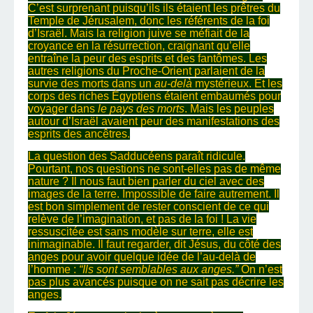
C’est surprenant puisqu’ils ils étaient les prêtres du
Temple de Jérusalem, donc les référents de la foi
d’Israël. Mais la religion juive se méfiait de la
croyance en la résurrection, craignant qu’elle
entraîne la peur des esprits et des fantômes. Les
autres religions du Proche-Orient parlaient de la
survie des morts dans un
au-delà
mystérieux. Et les
corps des riches Égyptiens étaient embaumés pour
voyager dans
le pays des morts
. Mais les peuples
autour d’Israël avaient peur des manifestations des
esprits des ancêtres.
La question des Sadducéens paraît ridicule.
Pourtant, nos questions ne sont-elles pas de même
nature ? Il nous faut bien parler du ciel avec des
images de la terre. Impossible de faire autrement. Il
est bon simplement de rester conscient de ce qui
relève de l’imagination, et pas de la foi ! La vie
ressuscitée est sans modèle sur terre, elle est
inimaginable. Il faut regarder, dit Jésus, du côté des
anges pour avoir quelque idée de l’au-delà de
l’homme :
“Ils sont semblables aux anges.”
On n’est
pas plus avancés puisque on ne sait pas décrire les
anges.