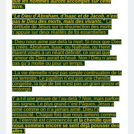
que les hommes auront accomplis sur cette
terre.
”
“Le Dieu d’Abraham, d’Isaac et de Jacob, n’est
pas le Dieu des morts, mais des vivants.”
La
certitude de Jésus sur la résurrection des morts
s’appuie sur deux réalités de foi essentielles :
- Dieu nous aime par-delà la mort. Si ceux que Dieu
a créés, Abraham, Isaac, ou Nathalie, ou Henri,
étaient voués à un néant définitif, ce serait que
l’amour de Dieu aurait échoué. Non ! Dieu n’aime
pas qu’à moitié ou pour un temps.
- La vie éternelle n’est pas simple continuation de la
vie terrestre. Le papillon n’est pas une chenille
congelée, la tige de blé n’est pas un grain grossi et
prolongé.
Y a-t-il une preuve de l’au-delà ? Non, mais parfois
des signes. Le plus grand c’est Pâques. Jésus a
aimé comme on n’a jamais aimé. Dieu l’a
ressuscité. Chaque fois que nous aimons comme
lui, l’éternité est commencée
et la chenille que
nous sommes encore se sent déjà pousser des
ailes !