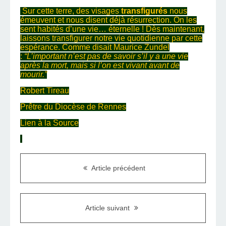
Sur cette terre, des visages
transfigurés
nous
émeuvent et nous disent déjà résurrection. On les
sent habités d’une vie… éternelle ! Dès maintenant,
laissons transfigurer notre vie quotidienne par cette
espérance. Comme disait Maurice Zundel
:
“L’important n’est pas de savoir s’il y a une vie
après la mort, mais si l’on est vivant avant de
mourir.”
Robert Tireau
Prêtre du Diocèse de Rennes
Lien à la Source
Article précédent
Article suivant