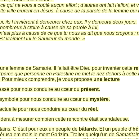
qui ne vous a coûté aucun effort ; d’autres ont fait l’effort, et
e ville crurent en Jésus, à cause de la parole de la femme qui r
ui, ils l’invitèrent à demeurer chez eux. Il y demeura deux jours.
 nombreux à croire à cause de sa parole à lui,
Ce n’est plus à cause de ce que tu nous as dit que nous croyons 
st vraiment lui le Sauveur du monde. »
une femme de Samarie. Il fallait être Dieu pour inventer cette
re
“parce que personne en Palestine ne met le nez dehors à cette h
. Pour mieux comprendre, je vous propose
une lecture
 passé pour nous conduire au cœur du
présent
.
e symbole pour nous conduire au cœur du
mystère
.
e actuelle pour nous conduire au cœur du
réel
.
idera à mesurer combien cette rencontre était scandaleuse.
tains. C’était pour eux un peuple de
bâtards
. Et un peuple d’
hé
Jérusalem mais le mont Garizim. Traiter quelqu’un de
Samaritai