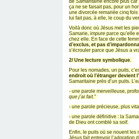
de
Samaritaine
encore plus car 
ça ne se faisait pas, pour un ho
une divorcée remariée cinq fois 
lui fait pas, à elle, le coup du ve
Voilà donc où Jésus met les pie
Samarie,
impure
parce qu’elle 
chez elle. En face de cette femme
d’exclus, et pas d’impardonnab
s’écrouler parce que Jésus a vr
2/ Une lecture symbolique
.
Pour les nomades, un puits, c’e
endroit où l’étranger devient l
Samaritaine près d’un puits. L’
- une parole merveilleuse, profon
que j’ai fait.”
- une parole précieuse, plus vit
- une parole définitive : la Sama
de Dieu ont comblé sa soif.
Enfin, le puits où se nouent les
Jésus fait entrevoir l’adoration 