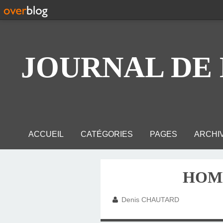
JOURNAL DE
ACCUEIL
CATÉGORIES
PAGES
ARCHI
MIGRANTS (249)
HOMÉLIE (648)
PAIX (205)
FOI (385)
ASSOCIATION D'EN
CHEMIN DE CROIX D
SAINT RAPHAËL, L
ALBUM - PRIVAS-A
SCRAPBOOKING DE
ALBUM - AUMONER
ALBUM - MONT-SAIN
ALBUM - MONT-SAIN
POUR MIEUX ME CO
ALBUM - MARIAGE-A
ALBUM - MISSION-
REPORTAGE PHOTO
INSTALLATION DE 
ALBUM - FRANCE-M
ORDINATION PRES
SÉJOUR EGYPTE 
ALBUM - JULILE-S
ALBUM - MARCHE-
ALBUM - MARIAGE
ALBUM - MES LIE
ALBUM - FÊTE EN
EXPOSITION AU P
LES PIERRES DE L
ALBUM - FORMATIO
PHOTOS SUR PLA
LES QUATRES DE
ALBUM - HELENE-
RÉPONSES AUX 
ALBUM - SAINT-
BULLETIN D'ADH
IMAGES DU MAR
ALBUM - SCOLAR
MISSEL ROMAIN 
ALBUM - JEC-A
ALBUM - ARDEC
ALBUM - ORDINA
PROFESSION DE
ALBUM - PAROIS
PHOTOGRAPHI
ALBUM - ORDIN
ALBUM - PAST
ALBUM - 13-JUI
ALBUM - FORM
ALBUM - 19-JUI
ECOLE MATER
ALBUM - BERLI
ALBUM - 29-MA
ALBUM - ETE-
ALBUMS PH
ECOLE PRIM
ALBUM - FAM
COLLÈG
LYCÉE
HOMÉ
(2009) : L'ARDÈCHE
POUR LA MISSION 
MIGRANTS (ADEM)
LA MESSE ANNIVE
L'ASSOCIATION DE
PATRON DE LA CIT
LAURIE ET JOËL, 
DIACONALE-3-JUIL
VERRE D'ETIENN
BLANCHET, PRÉL
PREMIÈRES DEV
DE SAINT CENERI
CÉLINE, MA FILL
DES PETITS MU
SYRIEN NIZAR A
MISSION-DE-F
PLAQUES DE 
19-NOVEMBRE
KEVIN-SOFI
INFORMATI
ANNEES-19
DEVINETT
GRENOBL
MIGRANT
ARDECH
ENFANC
ETIENNE
VERNON
VERNON
DAMIEN
2012
1974
1984
Denis CHAUTARD