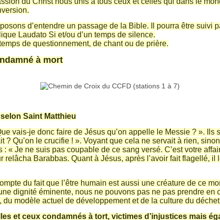
ssion du Christ nous unis à tous ceux et celles qui dans le mond
version.
osons d’entendre un passage de la Bible. Il pourra être suivi p
lique Laudato Si et/ou d’un temps de silence.
temps de questionnement, de chant ou de prière.
condamné à mort
 selon Saint Matthieu
ue vais-je donc faire de Jésus qu’on appelle le Messie ? ». Ils s
fait ? Qu’on le crucifie ! ». Voyant que cela ne servait à rien, sin
ns : « Je ne suis pas coupable de ce sang versé. C’est votre affa
eur relâcha Barabbas. Quant à Jésus, après l’avoir fait flagellé, i
mpte du fait que l’être humain est aussi une créature de ce mond
a une dignité éminente, nous ne pouvons pas ne pas prendre en co
 du modèle actuel de développement et de la culture du déchet,
les et ceux condamnés à tort, victimes d’injustices mais é