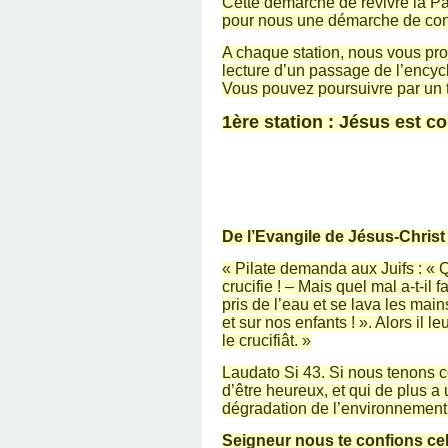
Cette démarche de revivre la Pa
pour nous une démarche de con
A chaque station, nous vous prop
lecture d’un passage de l’encyc
Vous pouvez poursuivre par un 
1ère station : Jésus est 
De l’Evangile de Jésus-Christ
« Pilate demanda aux Juifs : « Q
crucifie ! – Mais quel mal a-t-il 
pris de l’eau et se lava les mai
et sur nos enfants ! ». Alors il l
le crucifiât. »
Laudato Si 43. Si nous tenons co
d’être heureux, et qui de plus 
dégradation de l’environnement,
Seigneur nous te confions cel