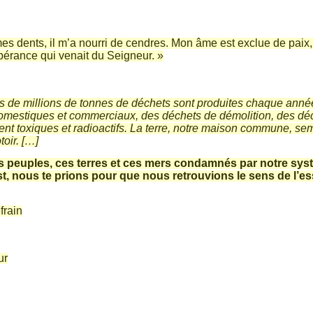
 mes dents, il m’a nourri de cendres. Mon âme est exclue de paix, j’
pérance qui venait du Seigneur. »
s de millions de tonnes de déchets sont produites chaque anné
omestiques et commerciaux, des déchets de démolition, des déch
ent toxiques et radioactifs. La terre, notre maison commune, se
oir. […]
s peuples, ces terres et ces mers condamnés par notre sy
t, nous te prions pour que nous retrouvions le sens de l’ess
frain
ur