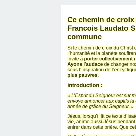
SAINT MARCEL (EUR
CE SAMEDI 12 JUIL
RÉALISÉES PAR M
AN APRÈS LA MOR
FRANCE DU 12 JU
LA MAISON DES
DIMANCHE 7 JUIN
MISSION DE FR
PRIVAS ANNÉE
MES RACIN
Ce chemin de croix 
PONTIGNY LE 12 JU
PÈRE MATERNEL,
JOSIMO TAVARES L
PONTIGNY (Y
OCTOBRE 2
8 AOÛT 20
EVREUX
Francois Laudato Si
commune
1987 À SAINT SÉB
FERLAT EN 1
Si le chemin de croix du Christ 
l’humanité et la planète souffren
TOCANTINS (BR
invite à
porter collectivement n
Ayons l’audace
de changer nos 
sous l’inspiration de l’encycliq
plus pauvres.
Introduction :
« L’Esprit du Seigneur est sur m
envoyé annoncer aux captifs la d
année de grâce du Seigneur. »
Jésus, lorsqu’il lit ce texte d’I
vie, anime aussi Jésus pendant 
entrer dans cette prière. Que c