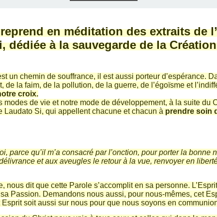
E), SAMEDI
LET 2025 À
ON GRAND
T DE DON
IN AU 19
 FRÈRES
 2015 À
ANCE À
S 1930
ES
reprend en méditation des extraits de 
ILLET 2025
 ETIENNE
E 11 MAI
ONNE)
015
15
, dédiée à la sauvegarde de la Création
ASTIEN DE
918
est un chemin de souffrance, il est aussi porteur d’espérance. 
t, de la faim, de la pollution, de la guerre, de l’égoïsme et l’ind
ÉSIL)
otre croix.
modes de vie et notre mode de développement, à la suite du Chr
ue Laudato Si, qui appellent chacune et chacun à
prendre soin 
oi, parce qu’il m’a consacré par l’onction, pour porter la bonne 
élivrance et aux aveugles le retour à la vue, renvoyer en liber
saïe, nous dit que cette Parole s’accomplit en sa personne. L’Espr
sa Passion. Demandons nous aussi, pour nous-mêmes, cet Esprit
et Esprit soit aussi sur nous pour que nous soyons en communi