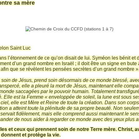
ontre sa mère
elon Saint Luc
ns l’étonnement de ce qu’on disait de lui. Syméon les bénit et di
ment d’un grand nombre en Israël ; il doit être un signe en bute 
 afin que se révèlent les pensées secrètes d’un grand nombre »
is soin de Jésus, prend soin désormais de ce monde blessé, avec
nspercé, elle a pleuré la mort de Jésus, maintenant elle compat
 monde saccagées par le pouvoir humain. Totalement transfigurée
. Elle est la Femme « enveloppée de soleil, la lune est sous ses
iel, elle est Mère et Reine de toute la création. Dans son corps 
ation a atteint toute la plénitude de sa propre beauté. Non seul
onservait fidèlement, mais elle comprend aussi maintenant le sen
ander de nous aider à regarder ce monde avec des yeux plus a
les et ceux qui prennent soin de notre Terre mère. Christ, a
donnent et protège la vie.