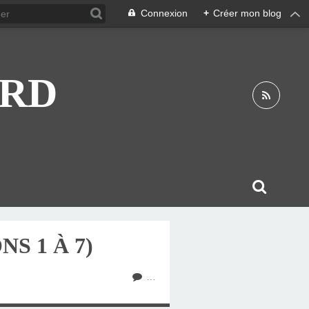
Connexion
+
Créer mon blog
ARD
S 1 À 7)
…