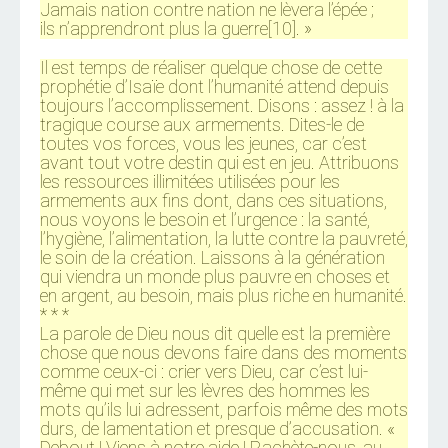
Jamais nation contre nation ne lèvera l’épée ;
ils n’apprendront plus la guerre[10]. »
Il est temps de réaliser quelque chose de cette
prophétie d’Isaïe dont l’humanité attend depuis
toujours l’accomplissement. Disons : assez ! à la
tragique course aux armements. Dites-le de
toutes vos forces, vous les jeunes, car c’est
avant tout votre destin qui est en jeu. Attribuons
les ressources illimitées utilisées pour les
armements aux fins dont, dans ces situations,
nous voyons le besoin et l’urgence : la santé,
l’hygiène, l’alimentation, la lutte contre la pauvreté,
le soin de la création. Laissons à la génération
qui viendra un monde plus pauvre en choses et
en argent, au besoin, mais plus riche en humanité.
* * *
La parole de Dieu nous dit quelle est la première
chose que nous devons faire dans des moments
comme ceux-ci : crier vers Dieu, car c’est lui-
même qui met sur les lèvres des hommes les
mots qu’ils lui adressent, parfois même des mots
durs, de lamentation et presque d’accusation. «
Debout ! Viens à notre aide ! Rachète-nous, au