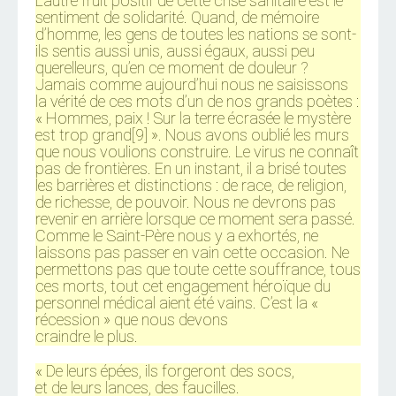
L’autre fruit positif de cette crise sanitaire est le
sentiment de solidarité. Quand, de mémoire
d’homme, les gens de toutes les nations se sont-
ils sentis aussi unis, aussi égaux, aussi peu
querelleurs, qu’en ce moment de douleur ?
Jamais comme aujourd’hui nous ne saisissons
la vérité de ces mots d’un de nos grands poètes :
« Hommes, paix ! Sur la terre écrasée le mystère
est trop grand[9] ». Nous avons oublié les murs
que nous voulions construire. Le virus ne connaît
pas de frontières. En un instant, il a brisé toutes
les barrières et distinctions : de race, de religion,
de richesse, de pouvoir. Nous ne devrons pas
revenir en arrière lorsque ce moment sera passé.
Comme le Saint-Père nous y a exhortés, ne
laissons pas passer en vain cette occasion. Ne
permettons pas que toute cette souffrance, tous
ces morts, tout cet engagement héroïque du
personnel médical aient été vains. C’est la «
récession » que nous devons
craindre le plus.
« De leurs épées, ils forgeront des socs,
et de leurs lances, des faucilles.