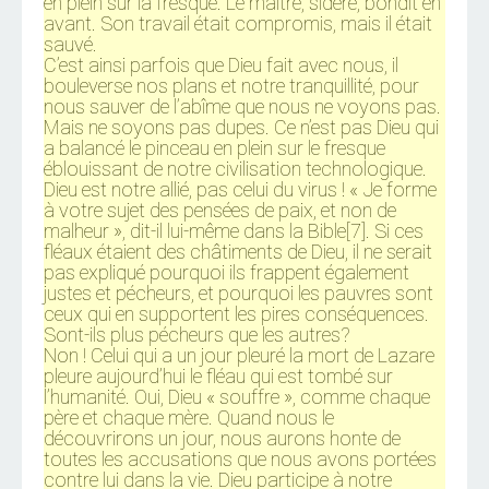
en plein sur la fresque. Le maître, sidéré, bondit en
avant. Son travail était compromis, mais il était
sauvé.
C’est ainsi parfois que Dieu fait avec nous, il
bouleverse nos plans et notre tranquillité, pour
nous sauver de l’abîme que nous ne voyons pas.
Mais ne soyons pas dupes. Ce n’est pas Dieu qui
a balancé le pinceau en plein sur le fresque
éblouissant de notre civilisation technologique.
Dieu est notre allié, pas celui du virus ! « Je forme
à votre sujet des pensées de paix, et non de
malheur », dit-il lui-même dans la Bible[7]. Si ces
fléaux étaient des châtiments de Dieu, il ne serait
pas expliqué pourquoi ils frappent également
justes et pécheurs, et pourquoi les pauvres sont
ceux qui en supportent les pires conséquences.
Sont-ils plus pécheurs que les autres?
Non ! Celui qui a un jour pleuré la mort de Lazare
pleure aujourd’hui le fléau qui est tombé sur
l’humanité. Oui, Dieu « souffre », comme chaque
père et chaque mère. Quand nous le
découvrirons un jour, nous aurons honte de
toutes les accusations que nous avons portées
contre lui dans la vie. Dieu participe à notre