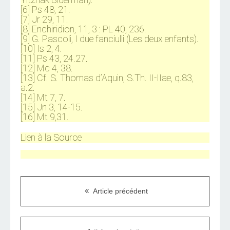
[6] Ps 48, 21.
[7] Jr 29, 11.
[8] Enchiridion, 11, 3 : PL 40, 236.
[9] G. Pascoli, I due fanciulli (Les deux enfants).
[10] Is 2, 4.
[11] Ps 43, 24.27.
[12] Mc 4, 38.
[13] Cf. S. Thomas d’Aquin, S.Th. II-IIae, q.83,
a.2.
[14] Mt 7, 7.
[15] Jn 3, 14-15.
[16] Mt 9,31.
Lien à la Source
Article précédent