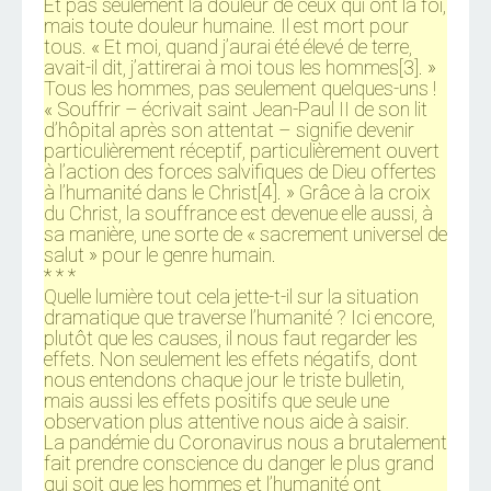
Et pas seulement la douleur de ceux qui ont la foi,
mais toute douleur humaine. Il est mort pour
tous. « Et moi, quand j’aurai été élevé de terre,
avait-il dit, j’attirerai à moi tous les hommes[3]. »
Tous les hommes, pas seulement quelques-uns !
« Souffrir – écrivait saint Jean-Paul II de son lit
d’hôpital après son attentat – signifie devenir
particulièrement réceptif, particulièrement ouvert
à l’action des forces salvifiques de Dieu offertes
à l’humanité dans le Christ[4]. » Grâce à la croix
du Christ, la souffrance est devenue elle aussi, à
sa manière, une sorte de « sacrement universel de
salut » pour le genre humain.
* * *
Quelle lumière tout cela jette-t-il sur la situation
dramatique que traverse l’humanité ? Ici encore,
plutôt que les causes, il nous faut regarder les
effets. Non seulement les effets négatifs, dont
nous entendons chaque jour le triste bulletin,
mais aussi les effets positifs que seule une
observation plus attentive nous aide à saisir.
La pandémie du Coronavirus nous a brutalement
fait prendre conscience du danger le plus grand
qui soit que les hommes et l’humanité ont