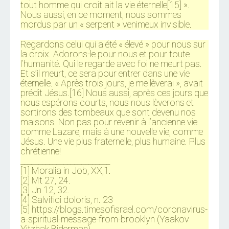
tout homme qui croit ait la vie éternelle[15] ».
Nous aussi, en ce moment, nous sommes
mordus par un « serpent » venimeux invisible.
Regardons celui qui a été « élevé » pour nous sur
la croix. Adorons-le pour nous et pour toute
l’humanité. Qui le regarde avec foi ne meurt pas.
Et s’il meurt, ce sera pour entrer dans une vie
éternelle. « Après trois jours, je me lèverai », avait
prédit Jésus.[16] Nous aussi, après ces jours que
nous espérons courts, nous nous lèverons et
sortirons des tombeaux que sont devenu nos
maisons. Non pas pour revenir à l’ancienne vie
comme Lazare, mais à une nouvelle vie, comme
Jésus. Une vie plus fraternelle, plus humaine. Plus
chrétienne!
_________________________
[1] Moralia in Job, XX,1.
[2] Mt 27, 24.
[3] Jn 12, 32.
[4] Salvifici doloris, n. 23
[5] https://blogs.timesofisrael.com/coronavirus-
a-spiritual-message-from-brooklyn (Yaakov
Yitzhak Biderman).