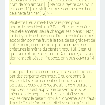
nom de ton amour. […] Ne nous rejette pas pour
toujours[11]. » « Maître, nous sommes perdus ;
cela ne te fait rien[12] ? »
Peut-être Dieu aime-t-il se faire prier pour
accorder ses bienfaits ? Peut-être notre prière
peut-elle amener Dieu à changer ses plans ? Non,
mais il y a des choses que Dieu a décidé de nous
accorder comme fruit à la fois de sa grâce et de
notre prière, comme pour partager avec ses
créatures le mérite du bienfait reçu[13]. C’est lui
qui nous exhorte à le faire : « Demandez, on vous
donnera ; dit Jésus ; frappez, on vous ouvrira[14]
».
Lorsque, dans le désert, les Juifs étaient mordus
par des serpents venimeux, Dieu ordonna à
Moïse d’élever un serpent de bronze sur un
poteau, et ceux qui le regardaient ne mouraient
pas. Jésus s’est approprié ce symbole. « De
même que le serpent de bronze fut élevé par
Moïse dans le désert, dit-il à Nicodème, ainsi faut-
il que le Fils de l’homme soit élevé, afin qu’en lui