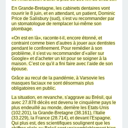
En Grande-Bretagne, les cabinets dentaires vont
rouvrir le 8 juin, et en attendant, un patient, Dominic
Price de Salisbury (sud), s'est vu recommander par
un stomatologue de remplacer lui-même son
plombage.
«On est en là», raconte-t-il, encore étonné, et
contraint comme bien d'autres à jouer aux dentistes
pendant le confinement. Pour remédier à son
problème, il s'est vu recommander d'«aller sur
Google» et d'acheter un kit pour se soigner à la
maison. C'est ce qu'il a fini faire avec l'aide de son
épouse.
Grâce au recul de la pandémie, à Varsovie les
masques faciaux ne sont désormais plus
obligatoires en public.
La situation, en revanche, s'aggrave au Brésil, qui
avec 27.878 décès est devenu le cinquième pays le
plus endeuillé au monde, derrière les Etats-Unis
(102.201), la Grande-Bretagne (38.161), l'Italie
(33.229), la France (28.714), et devant l'Espagne.
Qui plus est, des scientifiques soulignent que les